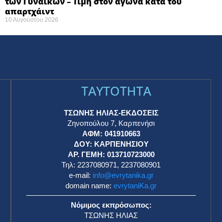
των Γυναικών – Τιμή στον αγώνα κατά του
απαρτχάιντ ​
10 Αυγούστου 2026
TAYTOTHTA
ΤΣΩΝΗΣ ΗΛΙΑΣ-ΕΚΔΟΣΕΙΣ
Ζηνοπούλου 7, Καρπενήσι
ΑΦΜ: 041910663
η
ΔΟΥ: ΚΑΡΠΕΝΗΣΙΟΥ
ΑΡ. ΓΕΜΗ: 013710723000
Τηλ: 2237080971, 2237080901
e-mail:
info@evrytanika.gr
domain name:
evrytaniKa.gr
Νόμιμος εκπρόσωπος:
ΤΣΩΝΗΣ ΗΛΙΑΣ