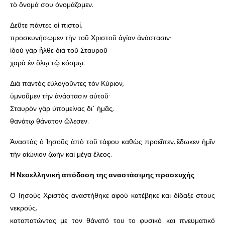
τὸ ὄνομά σου ὀνομάζομεν.
Δεῦτε πάντες οἱ πιστοί,
προσκυνήσωμεν τὴν τοῦ Χριστοῦ ἁγίαν ἀνάστασιν·
ἰδοὺ γὰρ ἦλθε διὰ τοῦ Σταυροῦ
χαρὰ ἐν ὅλῳ τῷ κόσμῳ.
Διὰ παντὸς εὐλογοῦντες τὸν Κύριον,
ὑμνοῦμεν τὴν ἀνάστασιν αὐτοῦ·
Σταυρὸν γὰρ ὑπομείνας δι᾿ ἡμᾶς,
θανάτῳ θάνατον ὤλεσεν.
Ἀναστὰς ὁ Ἰησοῦς ἀπὸ τοῦ τάφου καθὼς προεῖπεν, ἔδωκεν ἡμῖν
τὴν αἰώνιον ζωὴν καὶ μέγα ἔλεος.
H Νεοελληνική απόδοση της αναστάσιμης προσευχής
Ο Ιησούς Χριστός αναστήθηκε αφού κατέβηκε και δίδαξε στους
νεκρούς,
καταπατώντας με τον θάνατό του το φυσικό και πνευματικό