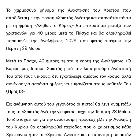
Το χαρμόσυνο μήνυμα της Ανάστασης του Χριστού που
αποδίδεται με την φράση «Χριστός Ανέστη» και απαντάται πάντα
με τη φράση «Αληθώς ο Κύριος» θα επικρατήσει μεταξύ των
χριστιανών για 40 μέρες μετά το Πάσχα και θα ολοκληρωθεί
παραμονές της Αναλήψεως 2025 που φέτος «πέφτει» την
Πέμπτη 29 Μαίου.
Μετά το Πάσχα, 40 ημέρες, τιμάται η εορτή της Αναλήψεως. «Ο
Κύριός μας Ιησούς Χριστός μετά την λαμπροφόρο Ανάστασή
Του από τους νεκρούς, δεν εγκατέλειψε αμέσως τον κόσμο, αλλά
συνέχισε για σαράντα ημέρες να εμφανίζεται στους μαθητές Του
(Πράξ.1,3»
Εις ανάμνηση αυτού του γεγονότος οι πιστοί θα λενε αναμετάξυ
τους το «Χριστός Ανέστη» για φέτος μέχρι την Τετάρτη 28 Μαίου.
Το ίδιο ισχύει και για την αναστάσιμη προσευχή.Με την Ανάληψη
του Κυρίου θα ολοκληρωθεί περίοδος που ο χαιρετισμός κάθε
Χριστιανού ήταν το «Χριστός Ανέστη» και η απάντηση σε αυτόν