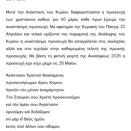
Μετά την Ανάσταση του Κυρίου διαφοροποιείται η προσευχή
των χριστιανών καθώς για 40 μέρες κάθε πρωί έχουμε την
αναστάσιμη προσευχή. Με αφετηρία την Κυριακή του Πάσχα, 20
Απριλίου και τελικό ορίζοντα την παραμονή της Ανάληψης του
Κυρίου η αναστάσιμη προσευχή θα απαγγέλεται στις εκκλησίες
αλλά και στα σχολεία στην καθιερωμένη τελετή της πρωινής
προσευχής. Με βάση τη φετινή γιορτή της Αναλήψεως 2025 η
προσευχή έχει ισχύ μέχρι τις 28 Μαίου.
Ἀνάστασιν Χριστοῦ θεασάμενοι,
προσκυνήσωμεν ἅγιον, Κύριον,
Ἰησοῦν τὸν μόνον ἀναμάρτητον.
Τὸν Σταυρόν σου Χριστὲ προσκυνοῦμεν
καὶ τὴν ἁγίαν σου Ἀνάστασιν
ὑμνοῦμεν καὶ δοξάζομεν·
σὺ γὰρ εἶ Θεὸς ἡμῶν,
ἐκτὸς σοῦ ἄλλον οὐκ οἴδαμεν,