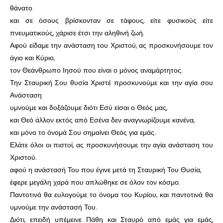
θάνατο
και σε όσους βρίσκονταν σε τάφους, είτε φυσικούς είτε
πνευματικούς, χάρισε έτσι την αληθινή ζωή.
Αφού είδαμε την ανάσταση του Χριστού, ας προσκυνήσουμε τον
άγιο και Κύριο,
τον Θεάνθρωπο Ιησού που είναι ο μόνος αναμάρτητος.
Την Σταυρική Σου θυσία Χριστέ προσκυνούμε και την αγία σου
Ανάσταση
υμνούμε και δοξάζουμε διότι Εσύ είσαι ο Θεός μας,
και Θεό άλλον εκτός από Εσένα δεν αναγνωρίζουμε κανένα,
και μόνο το όνομά Σου σημαίνει Θεός για εμάς.
Ελάτε όλοι οι πιστοί, ας προσκυνήσουμε την αγία ανάσταση του
Χριστού.
αφού η ανάστασή Του που έγινε μετά τη Σταυρική Του Θυσία,
έφερε μεγάλη χαρά που απλώθηκε σε όλον τον κόσμο.
Παντοτινά θα ευλογούμε το όνομα του Κυρίου, και παντοτινά θα
υμνούμε την ανάστασή Του.
Διότι, επειδή υπέμεινε Πάθη και Σταυρό από εμάς για εμάς,