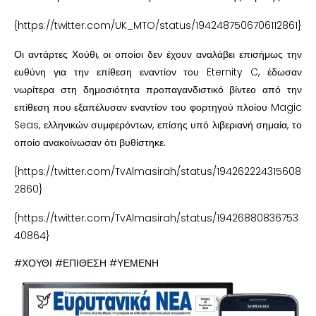
{https://twitter.com/UK_MTO/status/1942487506706112861}
Οι αντάρτες Χούθι, οι οποίοι δεν έχουν αναλάβει επισήμως την
ευθύνη για την επίθεση εναντίον του Eternity C, έδωσαν
νωρίτερα στη δημοσιότητα προπαγανδιστικό βίντεο από την
επίθεση που εξαπέλυσαν εναντίον του φορτηγού πλοίου Magic
Seas, ελληνικών συμφερόντων, επίσης υπό λιβεριανή σημαία, το
οποίο ανακοίνωσαν ότι βυθίστηκε.
{https://twitter.com/TvAlmasirah/status/194262224315608
2860}
{https://twitter.com/TvAlmasirah/status/19426880836753
40864}
#ΧΟΥΘΙ #ΕΠΙΘΕΣΗ #ΥΕΜΕΝΗ