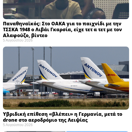
Παναθηναϊκός: Στο ΟΑΚΑ για το παιχνίδι με την
ΤΣΣΚΑ 1948 ο Λιβάι Γκαρσία, είχε τετ α τετ με τον
Αλαφούζο, βίντεο
5 Αυγούστου 2026
Υβριδική επίθεση «βλέπει» η Γερμανία, μετά το
drone στο αεροδρόμιο της Λειψίας
5 Αυγούστου 2026