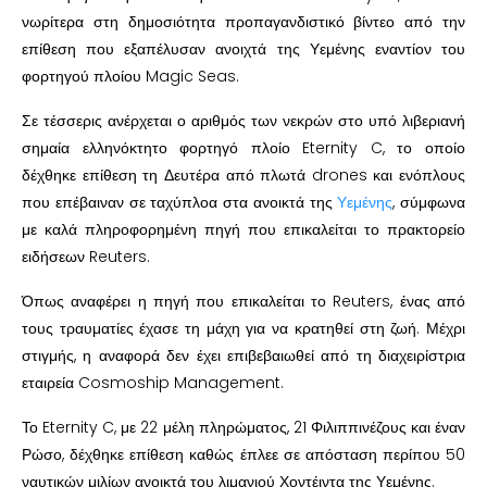
νωρίτερα στη δημοσιότητα προπαγανδιστικό βίντεο από την
επίθεση που εξαπέλυσαν ανοιχτά της Υεμένης εναντίον του
φορτηγού πλοίου Magic Seas.
Σε τέσσερις ανέρχεται ο αριθμός των νεκρών στο υπό λιβεριανή
σημαία ελληνόκτητο φορτηγό πλοίο Eternity C, το οποίο
δέχθηκε επίθεση τη Δευτέρα από πλωτά drones και ενόπλους
που επέβαιναν σε ταχύπλοα στα ανοικτά της
Υεμένης
, σύμφωνα
με καλά πληροφορημένη πηγή που επικαλείται το πρακτορείο
ειδήσεων Reuters.
Όπως αναφέρει η πηγή που επικαλείται το Reuters, ένας από
τους τραυματίες έχασε τη μάχη για να κρατηθεί στη ζωή. Μέχρι
στιγμής, η αναφορά δεν έχει επιβεβαιωθεί από τη διαχειρίστρια
εταιρεία Cosmoship Management.
Το Eternity C, με 22 μέλη πληρώματος, 21 Φιλιππινέζους και έναν
Ρώσο, δέχθηκε επίθεση καθώς έπλεε σε απόσταση περίπου 50
ναυτικών μιλίων ανοικτά του λιμανιού Χοντέιντα της Υεμένης.