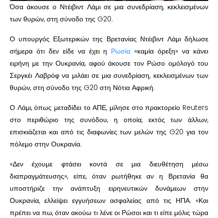
Όσα άκουσε ο Ντέιβιντ Λάμι σε μια συνεδρίαση, κεκλεισμένων
των θυρών, στη σύνοδο της G20.
Ο υπουργός Εξωτερικών της Βρετανίας Ντέιβιντ Λάμι δήλωσε
σήμερα ότι δεν είδε να έχει η
Ρωσία
«καμία όρεξη» να κάνει
ειρήνη με την Ουκρανία, αφού άκουσε τον Ρώσο ομόλογό του
Σεργκέι Λαβρόφ να μιλάει σε μια συνεδρίαση, κεκλεισμένων των
θυρών, στη σύνοδο της G20 στη Νότια Αφρική.
Ο Λάμι, όπως μεταδίδει το ΑΠΕ, μίλησε στο πρακτορείο Reuters
στο περιθώριο της συνόδου, η οποία, εκτός των άλλων,
επισκιάζεται και από τις διαφωνίες των μελών της G20 για τον
πόλεμο στην Ουκρανία.
«Δεν έχουμε φτάσει κοντά σε μια διευθέτηση μέσω
διαπραγμάτευσης», είπε, όταν ρωτήθηκε αν η Βρετανία θα
υποστήριζε την ανάπτυξη ειρηνευτικών δυνάμεων στην
Ουκρανία, ελλείψει εγγυήσεων ασφαλείας από τις ΗΠΑ. «Και
πρέπει να πω, όταν ακούω τι λένε οι Ρώσοι και τι είπε μόλις τώρα