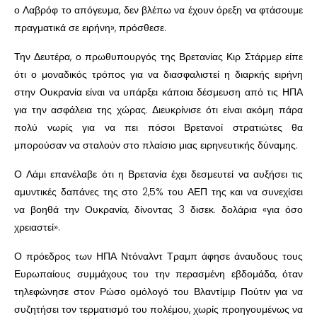
ο Λαβρόφ το απόγευμα, δεν βλέπω να έχουν όρεξη να φτάσουμε
πραγματικά σε ειρήνη», πρόσθεσε.
Την Δευτέρα, ο πρωθυπουργός της Βρετανίας Κιρ Στάρμερ είπε
ότι ο μοναδικός τρόπος για να διασφαλιστεί η διαρκής ειρήνη
στην Ουκρανία είναι να υπάρξει κάποια δέσμευση από τις ΗΠΑ
για την ασφάλεια της χώρας. Διευκρίνισε ότι είναι ακόμη πάρα
πολύ νωρίς για να πει πόσοι Βρετανοί στρατιώτες θα
μπορούσαν να σταλούν στο πλαίσιο μιας ειρηνευτικής δύναμης.
Ο Λάμι επανέλαβε ότι η Βρετανία έχει δεσμευτεί να αυξήσει τις
αμυντικές δαπάνες της στο 2,5% του ΑΕΠ της και να συνεχίσει
να βοηθά την Ουκρανία, δίνοντας 3 δισεκ. δολάρια «για όσο
χρειαστεί».
Ο πρόεδρος των ΗΠΑ Ντόναλντ Τραμπ άφησε άναυδους τους
Ευρωπαίους συμμάχους του την περασμένη εβδομάδα, όταν
τηλεφώνησε στον Ρώσο ομόλογό του Βλαντίμιρ Πούτιν για να
συζητήσει τον τερματισμό του πολέμου, χωρίς προηγουμένως να