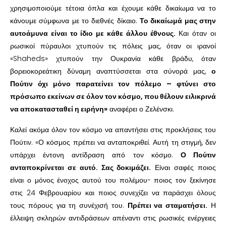
χρησιμοποιούμε τέτοια όπλα και έχουμε κάθε δικαίωμα να το
κάνουμε σύμφωνα με το διεθνές δίκαιο.
Το δικαίωμά μας στην
αυτοάμυνα είναι το ίδιο με κάθε άλλου έθνους.
Και όταν οι
ρωσικοί πύραυλοι χτυπούν τις πόλεις μας, όταν οι ιρανοί
«Shaheds» χτυπούν την Ουκρανία κάθε βράδυ, όταν
βορειοκορεάτικη δύναμη αναπτύσσεται στα σύνορά μας,
ο
Πούτιν όχι μόνο παρατείνει τον πόλεμο – φτύνει στο
πρόσωπο εκείνων σε όλον τον κόσμο, που θέλουν ειλικρινά
να αποκατασταθεί η ειρήνη»
αναφέρει ο Ζελένσκι.
Καλεί ακόμα όλον τον κόσμο να απαντήσει στις προκλήσεις του
Πούτιν. «Ο κόσμος πρέπει να ανταποκριθεί. Αυτή τη στιγμή, δεν
υπάρχει έντονη αντίδραση από τον κόσμο.
Ο Πούτιν
ανταποκρίνεται σε αυτό. Σας δοκιμάζει.
Είναι σαφές ποιος
είναι ο μόνος ένοχος αυτού του πολέμου- ποιος τον ξεκίνησε
στις 24 Φεβρουαρίου και ποιος συνεχίζει να παράσχει όλους
τους πόρους για τη συνέχισή του.
Πρέπει να σταματήσει.
Η
έλλειψη σκληρών αντιδράσεων απέναντι στις ρωσικές ενέργειες