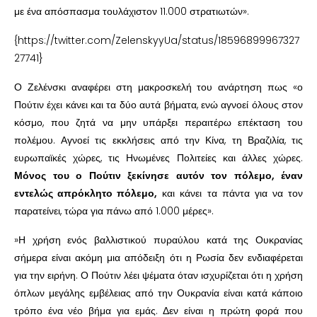
με ένα απόσπασμα τουλάχιστον 11.000 στρατιωτών».
{https://twitter.com/ZelenskyyUa/status/18596899967327
27741}
Ο Ζελένσκι αναφέρει στη μακροσκελή του ανάρτηση πως «ο
Πούτιν έχει κάνει και τα δύο αυτά βήματα, ενώ αγνοεί όλους στον
κόσμο, που ζητά να μην υπάρξει περαιτέρω επέκταση του
πολέμου. Αγνοεί τις εκκλήσεις από την Κίνα, τη Βραζιλία, τις
ευρωπαϊκές χώρες, τις Ηνωμένες Πολιτείες και άλλες χώρες.
Μόνος του ο Πούτιν ξεκίνησε αυτόν τον πόλεμο, έναν
εντελώς απρόκλητο πόλεμο,
και κάνει τα πάντα για να τον
παρατείνει, τώρα για πάνω από 1.000 μέρες».
»Η χρήση ενός βαλλιστικού πυραύλου κατά της Ουκρανίας
σήμερα είναι ακόμη μια απόδειξη ότι η Ρωσία δεν ενδιαφέρεται
για την ειρήνη. Ο Πούτιν λέει ψέματα όταν ισχυρίζεται ότι η χρήση
όπλων μεγάλης εμβέλειας από την Ουκρανία είναι κατά κάποιο
τρόπο ένα νέο βήμα για εμάς. Δεν είναι η πρώτη φορά που