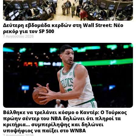
Δεύτερη εβδομάδα κερδών στη Wall Street: Νέο
ρεκόρ για τον SP 500
7 Αυγούστου 2026
Βάλθηκε να τρελάνει κόσμο ο Καντέρ: Ο Τούρκος
πρώην σέντερ του NBA δηλώνει ότι πληροί τα
κριτήρια… συμπερίληψης και δηλώνει
υποψήφιος να παίξει στο WNBA
7 Αυγούστου 2026