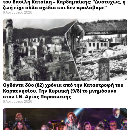
του Βασίλη Κατσίκη – Καρδαμπίκης: “Δυστυχώς, η
ζωή είχε άλλα σχέδια και δεν προλάβαμε”
6 Αυγούστου 2026
Ογδόντα δύο (82) χρόνια από την Καταστροφή του
Καρπενησίου. Την Κυριακή (9/8) το μνημόσυνο
στον Ι.Ν. Αγίας Παρασκευής
6 Αυγούστου 2026