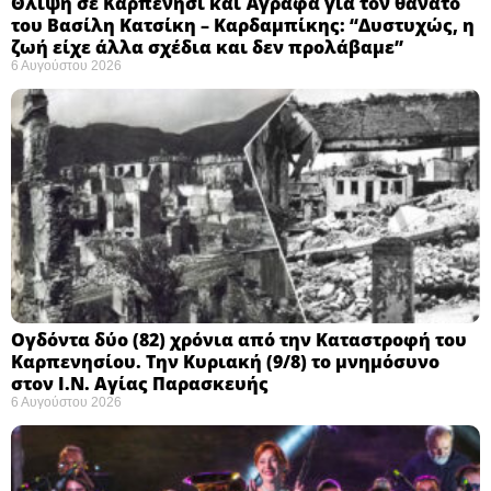
Θλίψη σε Καρπενήσι και Άγραφα για τον θάνατο
του Βασίλη Κατσίκη – Καρδαμπίκης: “Δυστυχώς, η
ζωή είχε άλλα σχέδια και δεν προλάβαμε”
6 Αυγούστου 2026
Ογδόντα δύο (82) χρόνια από την Καταστροφή του
Καρπενησίου. Την Κυριακή (9/8) το μνημόσυνο
στον Ι.Ν. Αγίας Παρασκευής
6 Αυγούστου 2026