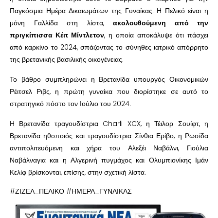
Παγκόσμια Ημέρα Δικαιωμάτων της Γυναίκας. Η Πελικό είναι η
μόνη Γαλλίδα στη λίστα,
ακολουθούμενη από την
πριγκίπισσα Κέιτ Μίντλετον
, η οποία αποκάλυψε ότι πάσχει
από καρκίνο το 2024, σπάζοντας το σύνηθες ιατρικό απόρρητο
της βρετανικής βασιλικής οικογένειας.
Το βάθρο συμπληρώνει η Βρετανίδα υπουργός Οικονομικών
Ρέιτσελ Ριβς, η πρώτη γυναίκα που διορίστηκε σε αυτό το
στρατηγικό πόστο τον Ιούλιο του 2024.
Η Βρετανίδα τραγουδίστρια Charli XCX, η Τέιλορ Σουίφτ, η
Βρετανίδα ηθοποιός και τραγουδίστρια Σίνθια Ερίβο, η Ρωσίδα
αντιπολιτευόμενη και χήρα του Αλεξέι Ναβάλνι, Γιούλια
Ναβάλναγια και η Αλγερινή πυγμάχος και Ολυμπιονίκης Ιμάν
Κελίφ βρίσκονται, επίσης, στην σχετική λίστα.
#ΖΙΖΕΛ_ΠΕΛΙΚΟ #ΗΜΕΡΑ_ΓΥΝΑΙΚΑΣ