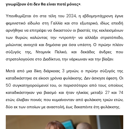
γνωρίζουν ότι δεν θα είναι ποτέ μόνες»
.
Υπενθυμίζεται ότι στα τέλη του 2024, η εβδομηντάχρονη έγινε
φεμινιστικό είδωλο στη Γαλλία και στο εξωτερικό, ιδίως επειδή
αρνήθηκε να επιτρέψει να δικαστούν οι βιαστές της κεκλεισμένων
των θυρών, καλώντας την «ντροπή» να αλλάξει στρατόπεδο,
μιλώντας ανοιχτά και δημόσια για όσα υπέστη. Ο πρώην πλέον
σύζυγός της, Ντομινίκ Πελικό, και δεκάδες άνδρες που
στρατολογούσε στο Διαδίκτυο, την νάρκωναν και την βίαζαν.
Μετά από μια δίκη διάρκειας 3 μηνών, ο πρώην σύζυγός της
καταδικάστηκε σε είκοσι χρόνια φυλάκισης. Δεν άσκησε έφεση. Οι
50 συγκατηγορούμενοί του, οι περισσότεροι από τους οποίους
καταδικάστηκαν για βιασμό και ήταν ηλικίας μεταξύ 27 και 74
ετών, έλαβαν ποινές που κυμαίνονταν από φυλάκιση τριών ετών,
δύο εκ των οποίων με αναστολή, έως δεκαπέντε έτη φυλάκισης.