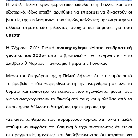
Η Ζιζέλ Πελικό έγινε φεμινιστικό είδωλο στη Γαλλία και στο
εξωτερικό, ιδίως επειδή αρνήθηκε να επιτρέψει να δικαστούν οι
βιαστές της κεκλεισμένων των θυρών, καλώντας την «ντροπή» να
αλλάξει στρατόπεδο, μιλώντας ανοιχτά και δημόσια για όσα
υπέστη.
Η 72χρονη Ζιζέλ Πελικό
ανακηρύχθηκε «Η πιο επιδραστική
γυναίκα του 2025»
από το βρετανικό «The Independent» το
Σάββατο 8 Μαρτίου, Παγκόσμια Ημέρα της Γυναίκας.
Μέσω του δικηγόρου της, η Πελικό δήλωσε ότι «την τιμά» αυτό
το βραβείο. Η ίδια «αφιερώνει αυτή την αναγνώριση σε όλα τα
θύματα και ειδικότερα σε εκείνους που αγωνίζονται μόνοι τους
για να αναγνωριστούν τα δικαιώματά τους και η αλήθεια από τα
δικαστήρια», δήλωσε ο δικηγόρος της εκ μέρους της.
«Σε αυτά τα θύματα, που παραμένουν κυρίως στη σκιά, η Ζιζέλ
επιθυμεί να εκφράσει τον θαυμασμό της», πιστεύοντας ότι «είναι
οι πραγματικές ηρωίδες» και διαβεβαιώνοντας ότι
«πρέπει να