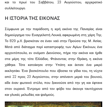
και το πρωί του Σαββάτου, 23 Αυγούστου, αρχιερατικό
συλλείτουργο.
Η ΙΣΤΟΡΙΑ ΤΗΣ ΕΙΚΟΝΑΣ
Σύμφωνα με την παράδοση, η ιερή εικόνα της Παναγίας είναι
δημιούργημα του Ευαγγελιστή Λουκά, αφιερωμένη στη χάρη Της.
Το 829 μ.Χ. βρισκόταν σε έναν ναό στην Προύσα της Μ. Ασίας.
Μετά από διάταγμα περί καταστροφής των Αγίων Εικόνων, ένα
αρχοντόπουλο, εν ονόματι Διονύσιος, πήρε την εικόνα και ήρθε
στα μέρη της τότε Ελλάδας. Φτάνοντας στην Θράκη, η εικόνα
χάθηκε. Τότε κατοίκησε στην Υπάτη και έκτισε ένα μικρό
εκκλησάκι. Ένα βοσκόπουλο που έβοσκε τα γίδια του, τη νύχτα
από 22 προς 23 Αυγούστου, στην απέναντι μεριά του βουνού,
είδε έναν φωτεινό στύλο, που ξεκινούσε από την γη και έφτανε
στον ουρανό. Έντρομο από τον φόβο του άκουγε ταυτόχρονα
και γλυκές μελωδίες και ψαλμούς.