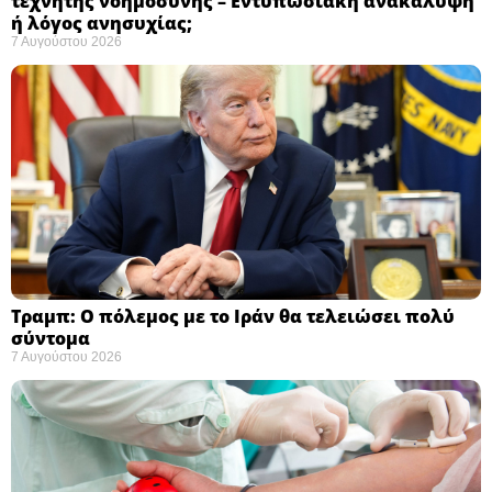
τεχνητής νοημοσύνης – Εντυπωσιακή ανακάλυψη
ή λόγος ανησυχίας; ​
7 Αυγούστου 2026
Τραμπ: Ο πόλεμος με το Ιράν θα τελειώσει πολύ
σύντομα ​
7 Αυγούστου 2026