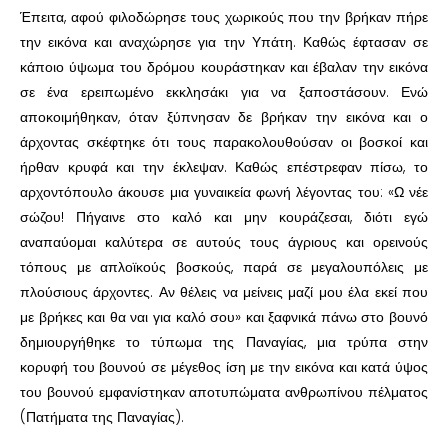
Έπειτα, αφού φιλοδώρησε τους χωρικούς που την βρήκαν πήρε
την εικόνα και αναχώρησε για την Υπάτη. Καθώς έφτασαν σε
κάποιο ύψωμα του δρόμου κουράστηκαν και έβαλαν την εικόνα
σε ένα ερειπωμένο εκκλησάκι για να ξαποστάσουν. Ενώ
αποκοιμήθηκαν, όταν ξύπνησαν δε βρήκαν την εικόνα και ο
άρχοντας σκέφτηκε ότι τους παρακολουθούσαν οι βοσκοί και
ήρθαν κρυφά και την έκλεψαν. Καθώς επέστρεφαν πίσω, το
αρχοντόπουλο άκουσε μια γυναικεία φωνή λέγοντας του: «Ω νέε
σώζου! Πήγαινε στο καλό και μην κουράζεσαι, διότι εγώ
αναπαύομαι καλύτερα σε αυτούς τους άγριους και ορεινούς
τόπους με απλοϊκούς βοσκούς, παρά σε μεγαλουπόλεις με
πλούσιους άρχοντες. Αν θέλεις να μείνεις μαζί μου έλα εκεί που
με βρήκες και θα ναι για καλό σου» και ξαφνικά πάνω στο βουνό
δημιουργήθηκε το τύπωμα της Παναγίας, μια τρύπα στην
κορυφή του βουνού σε μέγεθος ίση με την εικόνα και κατά ύψος
του βουνού εμφανίστηκαν αποτυπώματα ανθρωπίνου πέλματος
(Πατήματα της Παναγίας).