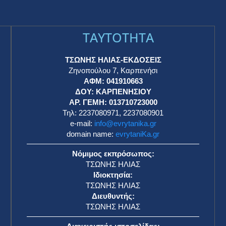
Ο Προμηθέας έκανε συνήθεια τις 30άρες
πρώτης περιόδου
RSS
18 Δεκεμβρίου 2024
ΗΠΑ: Τηλεφωνική επικοινωνία
Αρχιεπισκόπου Αμερικής με Κίμπερλι