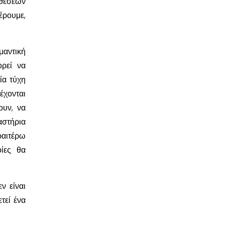
οθέσεων
έρουμε,
μαντική
ρεί να
ία τύχη
έχονται
ουν, να
αστήρια
ραιτέρω
ίες θα
ν είναι
τεί ένα