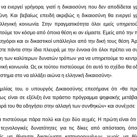
να ενεργεί γρήγορα, γιατί η δικαιοσύνη που δεν αποδίδεται γ
σύνη. Και βεβαίως επειδή ακριβώς η δικαιοσύνη θα ενεργεί γ
λληνική κοινωνία. Στην πραγματικότητα όλοι εμείς υπηρετο
ούμε τον κόσμο από όποια θέση κι αν είμαστε. Εμείς από την π
ικηγόροι και οι δικαστικοί υπάλληλοι από την δική τους θέση. Ά
στε πάντα στην ίδια πλευρά, με την έννοια ότι όλοι πρέπει να σ
ση των καλύτερων δυνατών τρόπων για να υπηρετούμε το κεντρ
νική κοινωνία. Ως εκ τούτου πιστεύουμε ότι αυτό το σχέδιο θα ο
στημα στο να αλλάξει αιώνα η ελληνική δικαιοσύνη».
μιλίας του, ο υπουργός Δικαιοσύνης επεσήμανε ότι «θα πρ
ς είναι σε εξέλιξη ένα τεράστιο πρόγραμμα ψηφιακής μετάβα
ειρά του θα οδηγήσει στην αλλαγή των συνθηκών» και συνέχισε:
 πιστεύουμε πάρα πολύ και έχει δύο αιχμές. Η πρώτη είναι ότι
 τεχνολογικές δυνατότητες για τις δίκες από απόσταση, όπ
ρίς να θίγονται δικαιώματα κατηγορουμένων, χωρίς να θί