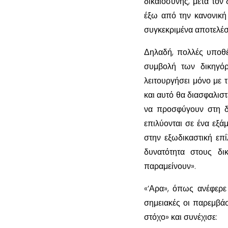
δικαιοσύνης, μετά τον
έξω από την κανονική 
συγκεκριμένα αποτελέσ
Δηλαδή, πολλές υποθέ
συμβολή των δικηγό
λειτουργήσει μόνο με τ
και αυτό θα διασφαλιστ
να προσφύγουν στη δι
επιλύονται σε ένα εξά
στην εξωδικαστική επ
δυνατότητα στους δι
παραμείνουν».
«’Αρα», όπως ανέφερε
σημειακές οι παρεμβάσ
στόχο» και συνέχισε: