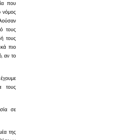
εία που
ο νόμος
ολούσαν
πό τους
δή τους
ικά πιο
, αν το
έχουμε
α τους
ησία σε
μέα της