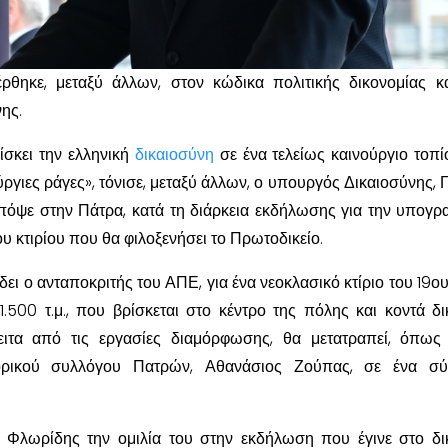
θηκε, μεταξύ άλλων, στον κώδικα πολιτικής δικονομίας κ
ης.
ίσκει την ελληνική
δικαιοσύνη
σε ένα τελείως καινούργιο τοπί
ύργιες ράγες», τόνισε, μεταξύ άλλων, ο υπουργός Δικαιοσύνης, 
πόψε στην Πάτρα, κατά τη διάρκεια εκδήλωσης για την υπογρ
 κτιρίου που θα φιλοξενήσει το Πρωτοδικείο.
δει ο ανταποκριτής του ΑΠΕ, για ένα νεοκλασικό κτίριο του 19ου
1.500 τ.μ., που βρίσκεται στο κέντρο της πόλης και κοντά δι
ειτα από τις εργασίες διαμόρφωσης, θα μετατραπεί, όπως
ορικού συλλόγου Πατρών, Αθανάσιος Ζούπας, σε ένα σύ
 Φλωρίδης την ομιλία του στην εκδήλωση που έγινε στο δι