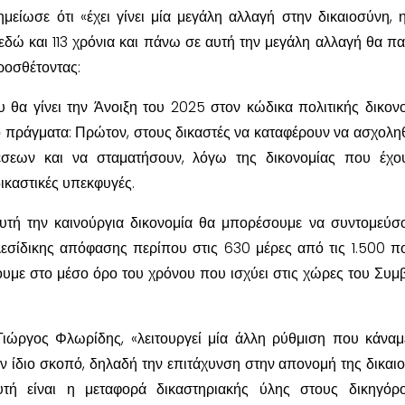
μείωσε ότι «έχει γίνει μία μεγάλη αλλαγή στην δικαιοσύνη, 
δώ και 113 χρόνια και πάνω σε αυτή την μεγάλη αλλαγή θα π
ροσθέτοντας:
θα γίνει την Άνοιξη του 2025 στον κώδικα πολιτικής δικονο
ο πράγματα: Πρώτον, στους δικαστές να καταφέρουν να ασχολη
σεων και να σταματήσουν, λόγω της δικονομίας που έχου
δικαστικές υπεκφυγές.
υτή την καινούργια δικονομία θα μπορέσουμε να συντομεύσ
εσίδικης απόφασης περίπου στις 630 μέρες από τις 1.500 πο
υμε στο μέσο όρο του χρόνου που ισχύει στις χώρες του Συμ
Γιώργος Φλωρίδης, «λειτουργεί μία άλλη ρύθμιση που κάναμ
ον ίδιο σκοπό, δηλαδή την επιτάχυνση στην απονομή της δικαι
τή είναι η μεταφορά δικαστηριακής ύλης στους δικηγόρο