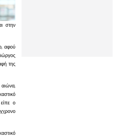
αι στην
ο, αφού
Γιώργος
αφή της
 αιώνα,
καστικό
 είπε ο
γχρονο
καστικό