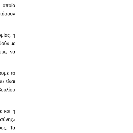
η οποία
ατήσουν
μίας, η
θούν με
με, να
ουμε το
υ είναι
βουλίου
ε και η
οσύνης»
υς. Τα