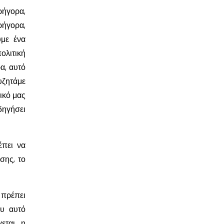
ρήγορα,
ρήγορα,
ύμε ένα
ολιτική
ρα, αυτό
υζητάμε
ικό μας
δηγήσει
έπει να
σης, το
 πρέπει
ου αυτό
γεται η