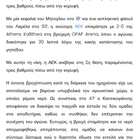
τρεις βαθμούς πίσω από την κορυφή.
Με μία κεφαλιά του Μήτογλου στο 18′ και ένα εκπληκτικό φάουλ
του Λαμέλα στο 93′, η ανώτερη
ΑΕΚ
επικράτησε με 2-0 της
Athens Kallithea στη βροχερή OPAP Arena, όπου ο αγώνας
διακόπηκε για 30 λεπτά λόγω της κακής κατάστασης του
γηπέδου.
Με αυτήν τη νίκη, η ΑΕΚ ανέβηκε στη 2η θέση, παραμένοντας
τρεις βαθμούς πίσω από την κορυφή.
Η έντονη βροχόπτωση κατά τη διάρκεια του ημιχρόνου είχε ως
αποτέλεσμα να βαρύνει υπερβολικά τον αγωνιστικό χώρο, ο
οποίος γέμισε νερό. Ως συνέπεια, στο 47′ ο Κατσικογιάννης
αποφάσισε να διακόψει το παιχνίδι και έστειλε τις δύο ομάδες
στα αποδυτήρια, καθώς οι συνθήκες δεν επέτρεπαν την
συνέχιση του αγώνα. Ευτυχώς, η βροχή σταμάτησε και το νερό
απορροφήθηκε, επιτρέποντας στις ομάδες να κάνουν ένα
σύντομο ζέσταμα, ενώ ο διαιτητής έδωσε την εντολή για την