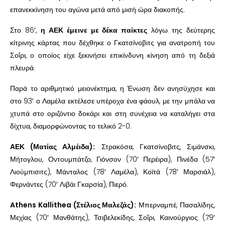
επανεκκίνηση του αγώνα μετά από μισή ώρα διακοπής.
Στο 86′,
η ΑΕΚ έμεινε με δέκα παίκτες
λόγω της δεύτερης
κίτρινης κάρτας που δέχθηκε ο Γκατσίνοβιτς για ανατροπή του
Σοΐρι, ο οποίος είχε ξεκινήσει επικίνδυνη κίνηση από τη δεξιά
πλευρά.
Παρά το αριθμητικό μειονέκτημα, η Ένωση δεν ανησύχησε και
στο 93′ ο Λαμέλα εκτέλεσε υπέροχα ένα φάουλ, με την μπάλα να
χτυπά στο οριζόντιο δοκάρι και στη συνέχεια να καταλήγει στα
δίχτυα, διαμορφώνοντας το τελικό 2-0.
ΑΕΚ (Ματίας Αλμέιδα):
Στρακόσα, Γκατσίνοβιτς, Σιμάνσκι,
Μήτογλου, Οντουμπάτζο, Γιόνσον (70′ Περέιρα), Πινέδα (57′
Λιούμπισιτς), Μάνταλος (78′ Λαμέλα), Κοϊτά (78′ Μαρσιάλ),
Φερνάντες (70′ Λιβάι Γκαρσία), Πιερό.
Athens Kallithea (Στέλιος Μαλεζάς):
Μπερναμπέ, Πασαλίδης,
Μεχίας (70′ Μανθάτης), Τσιβελεκίδης, Σοΐρι, Καινούργιος (79′