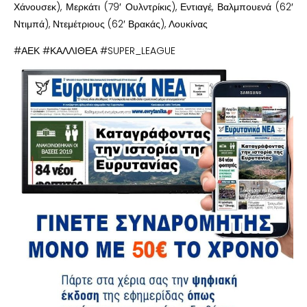
Χάνουσεκ), Μερκάτι (79′ Ουλντρίκις), Εντιαγέ, Βαλμπουενά (62′
Ντιμπά), Ντεμέτριους (62′ Βρακάς), Λουκίνας
#ΑΕΚ #ΚΑΛΛΙΘΕΑ #SUPER_LEAGUE