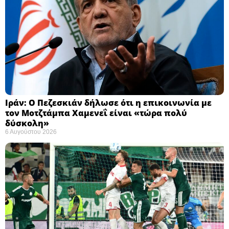
Ιράν: Ο Πεζεσκιάν δήλωσε ότι η επικοινωνία με
τον Μοτζτάμπα Χαμενεΐ είναι «τώρα πολύ
δύσκολη» ​
6 Αυγούστου 2026