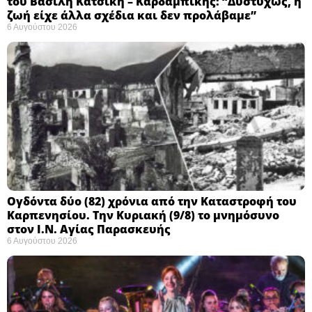
του Βασίλη Κατσίκη – Καρδαμπίκης: “Δυστυχώς, η
ζωή είχε άλλα σχέδια και δεν προλάβαμε”
6 Αυγούστου 2026
Ογδόντα δύο (82) χρόνια από την Καταστροφή του
Καρπενησίου. Την Κυριακή (9/8) το μνημόσυνο
στον Ι.Ν. Αγίας Παρασκευής
6 Αυγούστου 2026