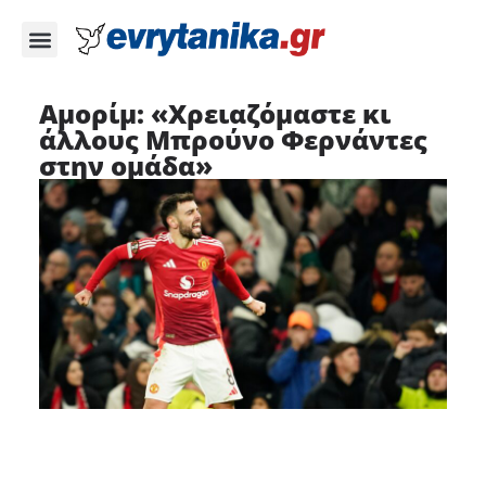
Αμορίμ: «Χρειαζόμαστε κι
άλλους Μπρούνο Φερνάντες
στην ομάδα»