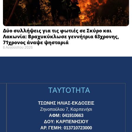
Δύο συλλήψεις για τις φωτιές σε Σκύρο και
Λακωνία: Βραχυκύκλωσε γεννήτρια 63χρονης,
71χρονος άναψε ψησταριά
6 Αυγούστου 2026
TAYTOTHTA
ΤΣΩΝΗΣ ΗΛΙΑΣ-ΕΚΔΟΣΕΙΣ
Ζηνοπούλου 7, Καρπενήσι
ΑΦΜ: 041910663
η
ΔΟΥ: ΚΑΡΠΕΝΗΣΙΟΥ
ΑΡ. ΓΕΜΗ: 013710723000