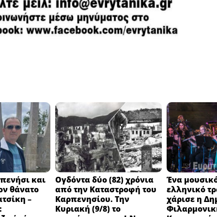
πενήσι και
Ογδόντα δύο (82) χρόνια
Ένα μουσικό
ον θάνατο
από την Καταστροφή του
ελληνικό τ
ατσίκη –
Καρπενησίου. Την
χάρισε η Δη
:
Κυριακή (9/8) το
Φιλαρμονικ