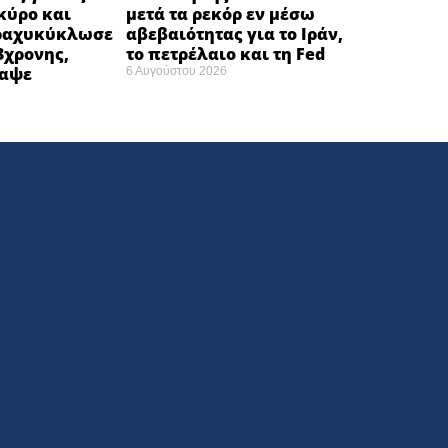
κύρο και
μετά τα ρεκόρ εν μέσω
ραχυκύκλωσε
αβεβαιότητας για το Ιράν,
3χρονης,
το πετρέλαιο και τη Fed
ναψε
6 Αυγούστου 2026