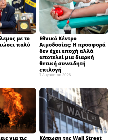
λεμος με το
Εθνικό Κέντρο
ειώσει πολύ
Αιμοδοσίας: H προσφορά
δεν έχει εποχή αλλά
αποτελεί μια διαρκή
θετική συνειδητή
επιλογή ​
7 Αυγούστου 2026
ις για τις
Κόπωση της Wall Street