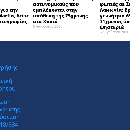
αστυνομικούς που
φωτιές σε Σ
για την
εμπλέκονται στην
Λακωνία: Β
arfin, δείτε
υπόθεση της 75χρονης
γεννήτρια 6
φωτογραφίες
στα Χανιά
71χρονος ά
ψησταριά
6 Αυγούστου 2026
6 Αυγούστου 2026
χρήσης
τική
ρήτου
ωση
ρφωσης
Σύσταση
018/334