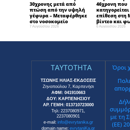
30χρονης μετά από
46χρονη που
πτώση από την υψηλή
κατηγορείται 
γέφυρα – Μεταφέρθηκε
επίθεση στη M
στο νοσοκομείο ​
βίντεο και 
7 Αυγούστου 2026
6 Αυγούστου 2026
TAYTOTHTA
Όροι 
Πολι
ΤΣΩΝΗΣ ΗΛΙΑΣ-ΕΚΔΟΣΕΙΣ
Ζηνοπούλου 7, Καρπενήσι
απορ
ΑΦΜ: 041910663
ΔΟΥ: ΚΑΡΠΕΝΗΣΙΟΥ
Δήλ
ΑΡ. ΓΕΜΗ: 013710723000
συμμό
Τηλ: 2237080971,
με τη 
2237080901
e-mail:
info@evrytanika.gr
(ΕΕ) 2
domain name:
evrytaniKa.gr