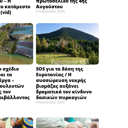
υ – Η
πρωτοσέλιδο της 4ης
το κατάμεστο
Αυγούστου
(vid)
5 Αυγούστου 2026
ο σχέδιο
SOS για τα δάση της
αι τα
Ευρυτανίας / Η
έργα –
συσσώρευση νεκρής
βουλευτών
βιομάζας αυξάνει
ς τον
δραματικά τον κίνδυνο
ριβάλλοντος
δασικών πυρκαγιών
4 Αυγούστου 2026