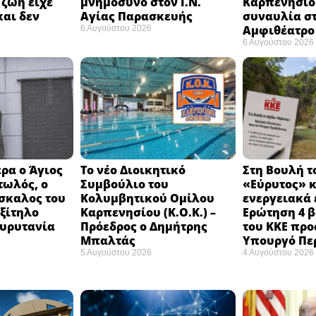
 ζωή είχε
μνημόσυνο στον Ι.Ν.
Καρπενησίο
και δεν
Αγίας Παρασκευής
συναυλία σ
Αμφιθέατρο 
6 Αυγούστου 2026
6 Αυγούστου 2026
ρα ο Άγιος
Το νέο Διοικητικό
Στη Βουλή τ
τωλός, ο
Συμβούλιο του
«Εύρυτος» κ
σκαλος του
Κολυμβητικού Ομίλου
ενεργειακά 
εξίτηλο
Καρπενησίου (Κ.Ο.Κ.) –
Ερώτηση 4 
Ευρυτανία
Πρόεδρος ο Δημήτρης
του ΚΚΕ προ
Μπαλτάς
Υπουργό Πε
5 Αυγούστου 2026
4 Αυγούστου 2026