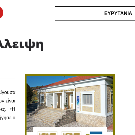
ΕΥΡΥΤΑΝΙΑ
έλλειψη
είγουσα
ν είναι
ες. «Η
ήγησε ο