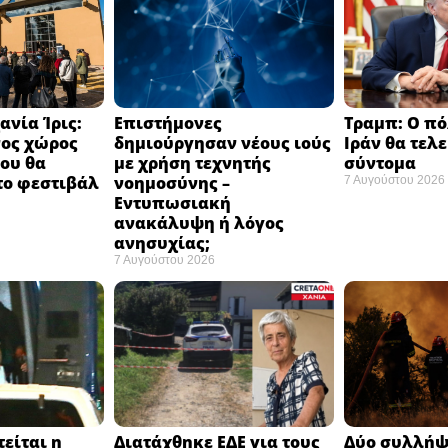
ανία Ίρις:
Επιστήμονες
Τραμπ: Ο πό
νος χώρος
δημιούργησαν νέους ιούς
Ιράν θα τελ
ου θα
με χρήση τεχνητής
σύντομα ​
το φεστιβάλ
νοημοσύνης –
7 Αυγούστου 2026
​
Εντυπωσιακή
ανακάλυψη ή λόγος
ανησυχίας; ​
7 Αυγούστου 2026
είται η
Διατάχθηκε ΕΔΕ για τους
Δύο συλλήψε