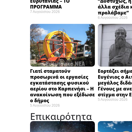
Ευρυτανίας – ΤΟ
“Δυστυχώς, η
ΠΡΟΓΡΑΜΜΑ
άλλα σχέδια 
προλάβαμε”
7 Αυγούστου 2026
6 Αυγούστου 2026
Γιατί σταματούν
Εορτάζει σήμε
προσωρινά οι εργασίες
Ευγένιος ο Αι
εγκατάστασης φυσικού
μεγάλος διδά
αερίου στο Καρπενήσι – Η
Γένους με αν
ανακοίνωση που εξέδωσε
στίγμα στην 
ο δήμος
5 Αυγούστου 2026
5 Αυγούστου 2026
Επικαιρότητα