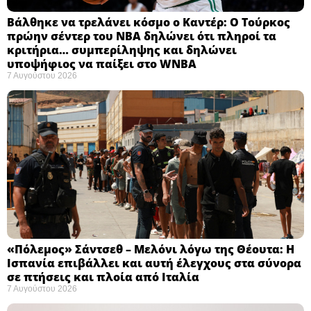
Βάλθηκε να τρελάνει κόσμο ο Καντέρ: Ο Τούρκος
πρώην σέντερ του NBA δηλώνει ότι πληροί τα
κριτήρια… συμπερίληψης και δηλώνει
υποψήφιος να παίξει στο WNBA
7 Αυγούστου 2026
«Πόλεμος» Σάντσεθ – Μελόνι λόγω της Θέουτα: Η
Ισπανία επιβάλλει και αυτή έλεγχους στα σύνορα
σε πτήσεις και πλοία από Ιταλία
7 Αυγούστου 2026