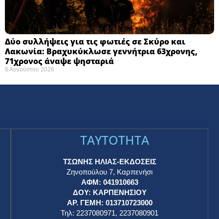
Δύο συλλήψεις για τις φωτιές σε Σκύρο και
Λακωνία: Βραχυκύκλωσε γεννήτρια 63χρονης,
71χρονος άναψε ψησταριά
6 Αυγούστου 2026
TAYTOTHTA
ΤΣΩΝΗΣ ΗΛΙΑΣ-ΕΚΔΟΣΕΙΣ
Ζηνοπούλου 7, Καρπενήσι
ΑΦΜ: 041910663
η
ΔΟΥ: ΚΑΡΠΕΝΗΣΙΟΥ
ΑΡ. ΓΕΜΗ: 013710723000
Τηλ: 2237080971, 2237080901