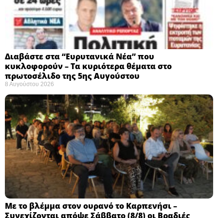
Διαβάστε στα “Ευρυτανικά Νέα” που
κυκλοφορούν – Τα κυριότερα θέματα στο
πρωτοσέλιδο της 5ης Αυγούστου
8 Αυγούστου 2026
Με το βλέμμα στον ουρανό το Καρπενήσι –
Συνεχίζονται απόψε Σάββατο (8/8) οι Βραδιές