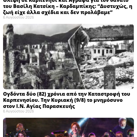
Θλίψη σε Καρπενήσι και Άγραφα για τον θάνατο
του Βασίλη Κατσίκη – Καρδαμπίκης: “Δυστυχώς, η
ζωή είχε άλλα σχέδια και δεν προλάβαμε”
6 Αυγούστου 2026
Ογδόντα δύο (82) χρόνια από την Καταστροφή του
Καρπενησίου. Την Κυριακή (9/8) το μνημόσυνο
στον Ι.Ν. Αγίας Παρασκευής
6 Αυγούστου 2026