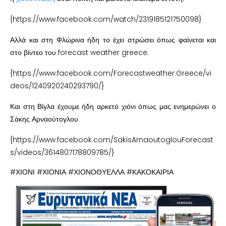
{https://www.facebook.com/watch/2319185121750098}
Αλλά και στη Φλώρινα ήδη το έχει στρώσει όπως φαίνεται και
στο βίντεο του forecast weather greece.
{https://www.facebook.com/Forecastweather.Greece/vi
deos/1240920240293790/}
Και στη Βίγλα έχουμε ήδη αρκετό χιόνι όπως μας ενημερώνει ο
Σάκης Αρναούτογλου
{https://www.facebook.com/SakisArnaoutoglouForecast
s/videos/3614807178809785/}
#ΧΙΟΝΙ #ΧΙΟΝΙΑ #ΧΙΟΝΟΘΥΕΛΛΑ #ΚΑΚΟΚΑΙΡΙΑ