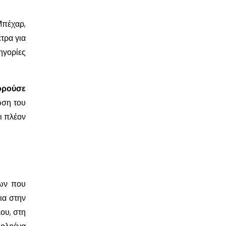
Μπέχαρ,
τρα για
ηγορίες
ορούσε
ωση του
ι πλέον
πων που
ια στην
ου, στη