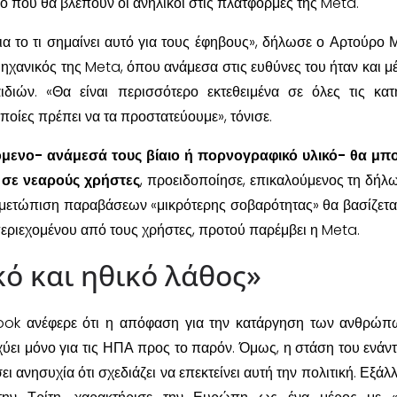
ο που θα βλέπουν οι ανήλικοι στις πλατφόρμες της Meta.
ια το τι σημαίνει αυτό για τους έφηβους», δήλωσε ο Αρτούρο 
ανικός της Meta, όπου ανάμεσα στις ευθύνες του ήταν και μέ
διών. «Θα είναι περισσότερο εκτεθειμένα σε όλες τις κατ
ποίες πρέπει να τα προστατεύουμε», τόνισε.
όμενο- ανάμεσά τους βίαιο ή πορνογραφικό υλικό- θα μπ
α σε νεαρούς χρήστες
, προειδοποίησε, επικαλούμενος τη δήλ
ιμετώπιση παραβάσεων «μικρότερης σοβαρότητας» θα βασίζετα
εριεχομένου από τους χρήστες, προτού παρέμβει η Meta.
ό και ηθικό λάθος»
ook ανέφερε ότι η απόφαση για την κατάργηση των ανθρώ
ύει μόνο για τις ΗΠΑ προς το παρόν. Όμως, η στάση του ενάντ
 ανησυχία ότι σχεδιάζει να επεκτείνει αυτή την πολιτική. Εξάλλ