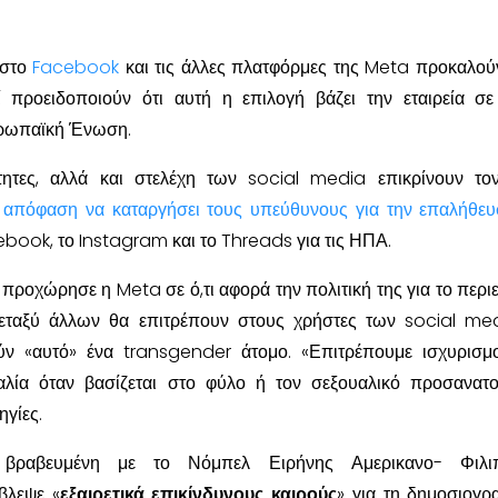
 στο
Facebook
και τις άλλες πλατφόρμες της Meta προκαλού
 προειδοποιούν ότι αυτή η επιλογή βάζει την εταιρεία σε
υρωπαϊκή Ένωση.
ότητες, αλλά και στελέχη των social media επικρίνουν τ
ν
απόφαση να καταργήσει τους υπεύθυνους για την επαλήθε
book, το Instagram και το Threads για τις ΗΠΑ.
 προχώρησε η Meta σε ό,τι αφορά την πολιτική της για το περι
μεταξύ άλλων θα επιτρέπουν στους χρήστες των social me
ύν «αυτό» ένα transgender άτομο. «Επιτρέπουμε ισχυρισμ
λία όταν βασίζεται στο φύλο ή τον σεξουαλικό προσανατο
ηγίες.
ραβευμένη με το Νόμπελ Ειρήνης Αμερικανο- Φιλιπ
βλεψε «
εξαιρετικά επικίνδυνους καιρούς
» για τη δημοσιογρα