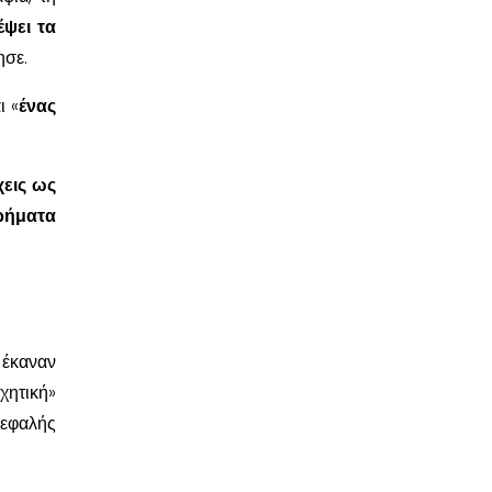
έψει τα
ησε.
ι «
ένας
χεις ως
ρήματα
έκαναν
χητική»
κεφαλής