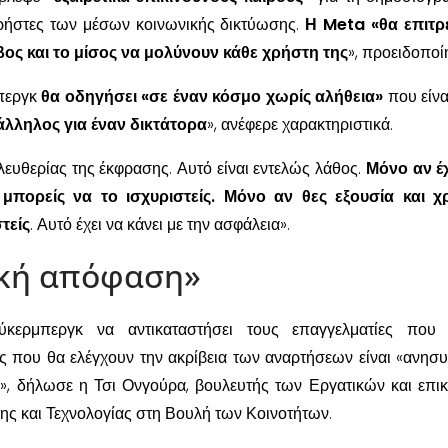
χρήστες των μέσων κοινωνικής δικτύωσης.
Η Meta «θα επιτρ
βος και το μίσος να μολύνουν κάθε χρήστη της
», προειδοποί
περγκ
θα οδηγήσει «σε έναν κόσμο χωρίς αλήθεια»
που είνα
άλληλος για έναν δικτάτορα
», ανέφερε χαρακτηριστικά.
 ελευθερίας της έκφρασης. Αυτό είναι εντελώς λάθος.
Μόνο αν έ
μπορείς να το ισχυριστείς. Μόνο αν θες εξουσία και χ
τείς
. Αυτό έχει να κάνει με την ασφάλεια».
κή απόφαση»
ερμπεργκ να αντικαταστήσει τους επαγγελματίες που 
 που θα ελέγχουν την ακρίβεια των αναρτήσεων είναι «ανησυ
ή», δήλωσε η Τσι Ονγούρα, βουλευτής των Εργατικών και επι
ης και Τεχνολογίας στη Βουλή των Κοινοτήτων.