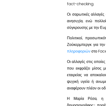
fact-checking.
Οι σαρωτικές αλλαγές
ανησυχία, ενώ πολλοί
σύγκρουσης με την Ε
Πολιτικοί, προσωπικ
Ζούκερμπεργκ για τη
πληροφοριών
στο Face
Οι αλλαγές στις οποίες
που εκφράζει μίσος 
εταιρείας να αποκαλο
ψυχική υγεία ή ανωμα
αναφέρουν πλέον οι οδ
Η Μαρία Ρέσα, η β
δημοσιογράφος- προέ