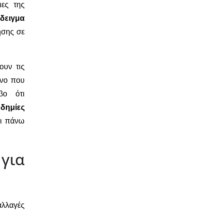
ιες της
άδειγμα
ησης σε
ουν τις
ίνο που
βο ότι
δημίες
ει πάνω
για
λλαγές