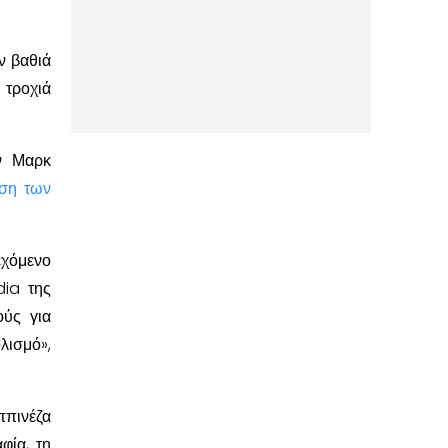
ν βαθιά
 τροχιά
ον Μαρκ
υση των
εχόμενο
dia της
ούς για
λισμό»,
πινέζα
φία, τη