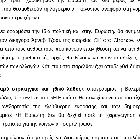
ην Τρίτη, χαρακτήρισε την Ευρώπη ως ένα μέρος με «
 που θεσμοθετούν τη λογοκρισία», κάνοντας αναφορά στη νο
τυακό περιεχόμενο.
να εφαρμόσει την ίδια πολιτική και στην Ευρώπη, θα αντιμε
ον δικηγόρο Άρναβ Τζόσι, της εταιρείας Clifford Chance. «Α
εί από τους ανθρώπους που κάνουν επαλήθευση και να κινηθ
οίηση, οι ρυθμιστικές αρχές θα θέλουν να δουν αποδείξεις 
τών των αλλαγών. Κάτι που στο παρελθόν έχει αποδειχθεί δύσ
.
αρύ στρατηγικό και ηθικό λάθος
», υπογράμμισε η Βαλερί
μάδας Renew Europe. «Η Ευρώπη θα συνεχίσει να υπερασπίζε
ν ανεξαρτησία της ελεύθυερης έκφρασης και των δημοκρ
άμμισε. «Η Ευρώπη δεν θα δεχθεί ποτέ τη χειραγώγηση κ
ρότυπο για την κοινωνία», συμπλήρωσε.
 σημαίνουν ότι μπορείς να διασπείρεις ψέματα που καταλή