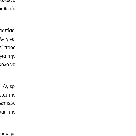
ολοένα
μοθεσία
τωπίσει
ν γίνει
εί προς
για την
κολο να
 Αγιέρ,
ται την
ατικών
αι την
γουν με