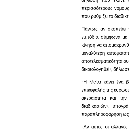
δήλωση που έκανε τ
περισσότερους νόμους
που ρυθμίζει το διαδικ
Πάντως, αν σκοπεύει 
εμπόδια, σύμφωνα με τ
κίνηση να απομακρυνθ
μεγαλύτερη αυτοματοπ
αποτελεσματικότητα αυ
δικαιολογηθεί», δήλωσε
«Η Meta κάνει ένα
β
επικεφαλής της ευρωο
ακεραιότητα και τη
διαδικασιών», υπογρ
παραπληροφόρηση ως π
«Αν αυτές οι αλλαγές