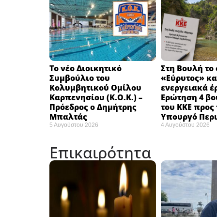
Το νέο Διοικητικό
Στη Βουλή το
Συμβούλιο του
«Εύρυτος» κα
Κολυμβητικού Ομίλου
ενεργειακά έ
Καρπενησίου (Κ.Ο.Κ.) –
Ερώτηση 4 β
Πρόεδρος ο Δημήτρης
του ΚΚΕ προς 
Μπαλτάς
Υπουργό Περ
5 Αυγούστου 2026
4 Αυγούστου 2026
Επικαιρότητα