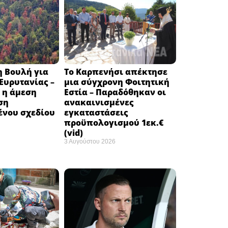
η Βουλή για
Το Καρπενήσι απέκτησε
 Ευρυτανίας –
μια σύγχρονη Φοιτητική
 η άμεση
Εστία – Παραδόθηκαν οι
ση
ανακαινισμένες
νου σχεδίου
εγκαταστάσεις
προϋπολογισμού 1εκ.€
(vid)
3 Αυγούστου 2026