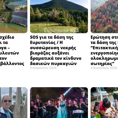
 σχέδιο
SOS για τα δάση της
Ερώτηση στ
ι τα
Ευρυτανίας / Η
τα δάση της
ργα –
συσσώρευση νεκρής
“Eπιτακτική
ουλευτών
βιομάζας αυξάνει
ενεργοποίη
τον
δραματικά τον κίνδυνο
ολοκληρωμέ
ιβάλλοντος
δασικών πυρκαγιών
σωτηρίας”
4 Αυγούστου 2026
4 Αυγούστου 2026