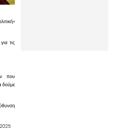
λιτική»
για τις
ων που
α δούμε
εύθυνση
2025