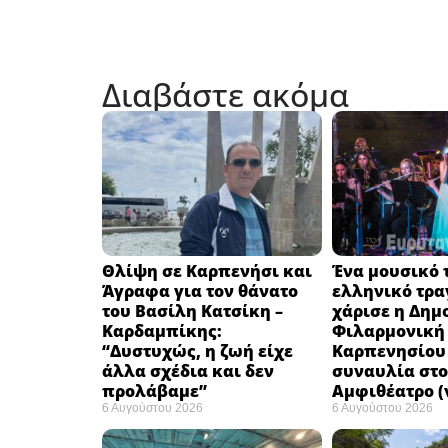
Διαβάστε ακόμα
Θλίψη σε Καρπενήσι και
Ένα μουσικό τ
Άγραφα για τον θάνατο
ελληνικό τρα
του Βασίλη Κατσίκη –
χάρισε η Δημ
Καρδαμπίκης:
Φιλαρμονική
“Δυστυχώς, η ζωή είχε
Καρπενησίου 
άλλα σχέδια και δεν
συναυλία στο
προλάβαμε”
Αμφιθέατρο (
6 Αυγούστου 2026
6 Αυγούστου 2026