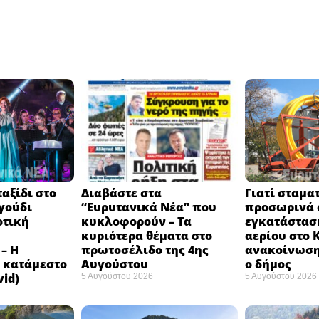
αξίδι στο
Διαβάστε στα
Γιατί σταμα
γούδι
“Ευρυτανικά Νέα” που
προσωρινά ο
οτική
κυκλοφορούν – Τα
εγκατάστασ
κυριότερα θέματα στο
αερίου στο 
– Η
πρωτοσέλιδο της 4ης
ανακοίνωση
 κατάμεστο
Αυγούστου
ο δήμος
vid)
5 Αυγούστου 2026
5 Αυγούστου 2026