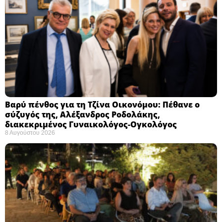
Βαρύ πένθος για τη Τζίνα Οικονόμου: Πέθανε ο
σύζυγός της, Αλέξανδρος Ροδολάκης,
διακεκριμένος Γυναικολόγος-Ογκολόγος
8 Αυγούστου 2026