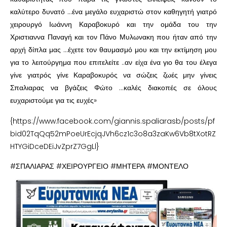
καλύτερο δυνατό …ένα μεγάλο ευχαριστώ στον καθηγητή γιατρό
χειρουργό Ιωάννη Καραβοκυρό και την ομάδα του την
Χριστιαννα Παναγή και τον Πάνο Μυλωνακη που ήταν από την
αρχή δίπλα μας …έχετε τον θαυμασμό μου και την εκτίμηση μου
για το λειτούργημα που επιτελείτε ..αν είχα ένα γιο θα του έλεγα
γίνε γιατρός γίνε Καραβοκυρός να σώζεις ζωές μην γίνεις
Σπαλιαρας να βγάζεις Φώτο …καλές διακοπές σε όλους
ευχαριστούμε για τις ευχές»
{https://www.facebook.com/giannis.spaliarasb/posts/pf
bid02TqQq52mPoeUrEcjqJVh6cz1c3o8a3zaKw6Vb8tXotRZ
HTYGiDceDEiJvZprZ7GgLl}
#ΣΠΑΛΙΑΡΑΣ #ΧΕΙΡΟΥΡΓΕΙΟ #ΜΗΤΕΡΑ #ΜΟΝΤΕΛΟ