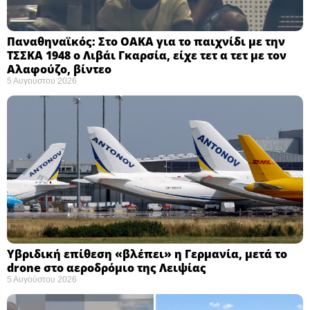
Παναθηναϊκός: Στο ΟΑΚΑ για το παιχνίδι με την
ΤΣΣΚΑ 1948 ο Λιβάι Γκαρσία, είχε τετ α τετ με τον
Αλαφούζο, βίντεο
5 Αυγούστου 2026
Υβριδική επίθεση «βλέπει» η Γερμανία, μετά το
drone στο αεροδρόμιο της Λειψίας
5 Αυγούστου 2026