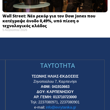
Wall Street: Νέο ρεκόρ για τον Dow Jones που
κατέγραψε άνοδο 0,49%, υπό πίεση ο
τεχνολογικός κλάδος
5 Αυγούστου 2026
TAYTOTHTA
ΤΣΩΝΗΣ ΗΛΙΑΣ-ΕΚΔΟΣΕΙΣ
Ζηνοπούλου 7, Καρπενήσι
ΑΦΜ: 041910663
η
ΔΟΥ: ΚΑΡΠΕΝΗΣΙΟΥ
ΑΡ. ΓΕΜΗ: 013710723000
Τηλ: 2237080971, 2237080901
e-mail:
info@evrytanika.gr