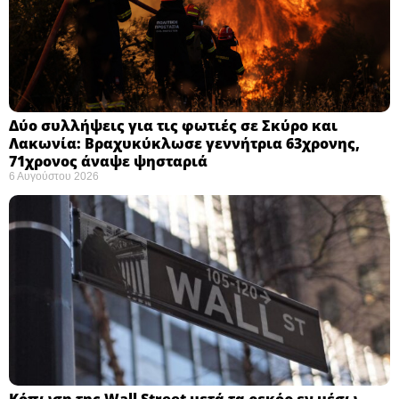
Δύο συλλήψεις για τις φωτιές σε Σκύρο και
Λακωνία: Βραχυκύκλωσε γεννήτρια 63χρονης,
71χρονος άναψε ψησταριά
6 Αυγούστου 2026
Κόπωση της Wall Street μετά τα ρεκόρ εν μέσω