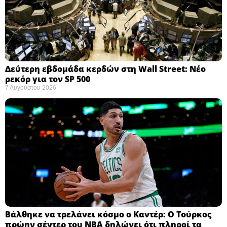
Δεύτερη εβδομάδα κερδών στη Wall Street: Νέο
ρεκόρ για τον SP 500
7 Αυγούστου 2026
Βάλθηκε να τρελάνει κόσμο ο Καντέρ: Ο Τούρκος
πρώην σέντερ του NBA δηλώνει ότι πληροί τα