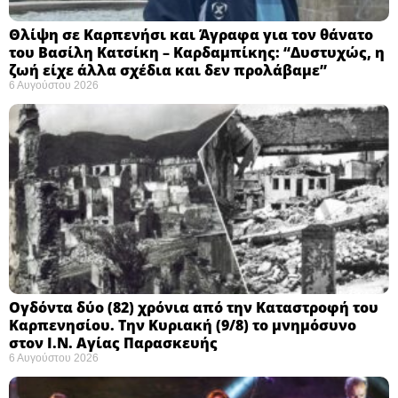
Θλίψη σε Καρπενήσι και Άγραφα για τον θάνατο
του Βασίλη Κατσίκη – Καρδαμπίκης: “Δυστυχώς, η
ζωή είχε άλλα σχέδια και δεν προλάβαμε”
6 Αυγούστου 2026
Ογδόντα δύο (82) χρόνια από την Καταστροφή του
Καρπενησίου. Την Κυριακή (9/8) το μνημόσυνο
στον Ι.Ν. Αγίας Παρασκευής
6 Αυγούστου 2026