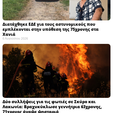
Διατάχθηκε ΕΔΕ για τους αστυνομικούς που
εμπλέκονται στην υπόθεση της 75χρονης στα
Χανιά
6 Αυγούστου 2026
Δύο συλλήψεις για τις φωτιές σε Σκύρο και
Λακωνία: Βραχυκύκλωσε γεννήτρια 63χρονης,
71χρονος άναψε ψησταριά