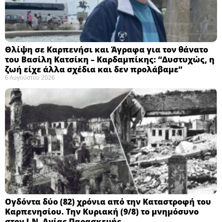
Θλίψη σε Καρπενήσι και Άγραφα για τον θάνατο
του Βασίλη Κατσίκη – Καρδαμπίκης: “Δυστυχώς, η
ζωή είχε άλλα σχέδια και δεν προλάβαμε”
6 Αυγούστου 2026
Ογδόντα δύο (82) χρόνια από την Καταστροφή του
Καρπενησίου. Την Κυριακή (9/8) το μνημόσυνο
στον Ι.Ν. Αγίας Παρασκευής