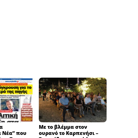
α
Με το βλέμμα στον
ά Νέα” που
ουρανό το Καρπενήσι –