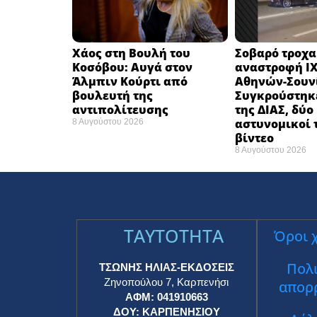
Χάος στη Βουλή του
Σοβαρό τροχα
Κοσόβου: Αυγά στον
αναστροφή ΙΧ
Άλμπιν Κούρτι από
Αθηνών-Σουν
βουλευτή της
Συγκρούστηκ
αντιπολίτευσης
της ΔΙΑΣ, δύο
αστυνομικοί 
8 Αυγούστου 2026
βίντεο
8 Αυγούστου 2026
TAYTOTHTA
Όροι 
Πολι
ΤΣΩΝΗΣ ΗΛΙΑΣ-ΕΚΔΟΣΕΙΣ
Ζηνοπούλου 7, Καρπενήσι
απορ
ΑΦΜ: 041910663
ΔΟΥ: ΚΑΡΠΕΝΗΣΙΟΥ