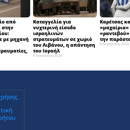
ίο από
Καταγγελία για
Καρέτσας κα
 στην
νυχτερινή είσοδο
«μαχαίρια» 
ίου:
ισραηλινών
«ραντεβού»
ε με μηχανή
στρατευμάτων σε χωριό
την παράστ
του Λιβάνου, η απάντηση
8 Αυγούστου 2026
τραυματίες,
του Ισραήλ
8 Αυγούστου 2026
χρήσης
τική
ρήτου