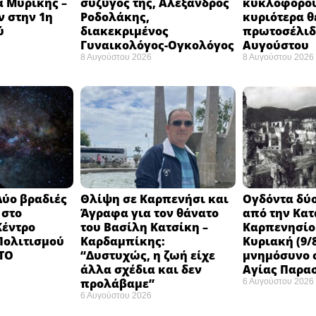
 Μυρίκης –
σύζυγός της, Αλέξανδρος
κυκλοφορού
ν στην 1η
Ροδολάκης,
κυριότερα θ
ύ
διακεκριμένος
πρωτοσέλιδο
Γυναικολόγος-Ογκολόγος
Αυγούστου
8 Αυγούστου 2026
8 Αυγούστου 2026
Δύο βραδιές
Θλίψη σε Καρπενήσι και
Ογδόντα δύο
 στο
Άγραφα για τον θάνατο
από την Κα
Κέντρο
του Βασίλη Κατσίκη –
Καρπενησίο
 Πολιτισμού
Καρδαμπίκης:
Κυριακή (9/8
 ΤΟ
“Δυστυχώς, η ζωή είχε
μνημόσυνο σ
άλλα σχέδια και δεν
Αγίας Παρα
προλάβαμε”
6 Αυγούστου 2026
6 Αυγούστου 2026