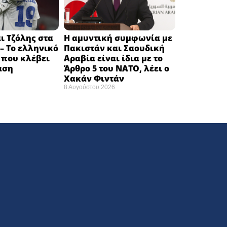
ι Τζόλης στα
Η αμυντική συμφωνία με
– Το ελληνικό
Πακιστάν και Σαουδική
 που κλέβει
Αραβία είναι ίδια με το
αση
Άρθρο 5 του ΝΑΤΟ, λέει ο
Χακάν Φιντάν
8 Αυγούστου 2026