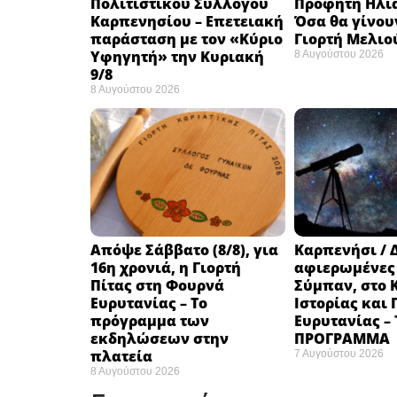
Πολιτιστικού Συλλόγου
Προφήτη Ηλία
Καρπενησίου – Επετειακή
Όσα θα γίνου
παράσταση με τον «Κύριο
Γιορτή Μελιο
Υφηγητή» την Κυριακή
8 Αυγούστου 2026
9/8
8 Αυγούστου 2026
Απόψε Σάββατο (8/8), για
Καρπενήσι / 
16η χρονιά, η Γιορτή
αφιερωμένες
Πίτας στη Φουρνά
Σύμπαν, στο 
Ευρυτανίας – Το
Ιστορίας και
πρόγραμμα των
Ευρυτανίας –
εκδηλώσεων στην
ΠΡΟΓΡΑΜΜΑ
πλατεία
7 Αυγούστου 2026
8 Αυγούστου 2026