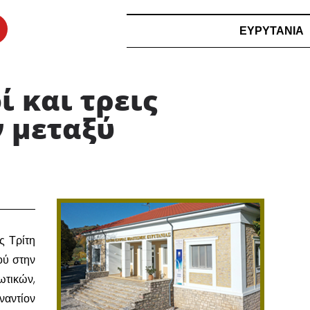
ΕΥΡΥΤΑΝΙΑ
ί και τρεις
 μεταξύ
ς Τρίτη
ού στην
ωτικών,
ναντίον