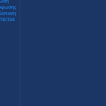
ωση
ρφωσης
Σύσταση
018/334