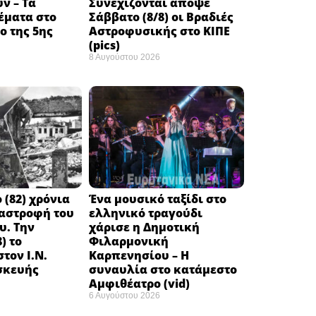
ν – Τα
Συνεχίζονται απόψε
έματα στο
Σάββατο (8/8) οι Βραδιές
 της 5ης
Αστροφυσικής στο ΚΙΠΕ
(pics)
8 Αυγούστου 2026
 (82) χρόνια
Ένα μουσικό ταξίδι στο
ταστροφή του
ελληνικό τραγούδι
υ. Την
χάρισε η Δημοτική
) το
Φιλαρμονική
τον Ι.Ν.
Καρπενησίου – Η
σκευής
συναυλία στο κατάμεστο
Αμφιθέατρο (vid)
6 Αυγούστου 2026