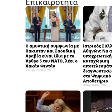
Επικαιρότητα
Η αμυντική συμφωνία με
Ιατρικός Σύλ
Πακιστάν και Σαουδική
Αθηνών: Να α
Αραβία είναι ίδια με το
υποχρεωτική
Άρθρο 5 του ΝΑΤΟ, λέει ο
καταχώριση
Χακάν Φιντάν ​
αποτελεσμάτ
διαγνωστικώ
9 Αυγούστου 2026
στο Ψηφιακό
Αποθετήριο ​
9 Αυγούστου 2026