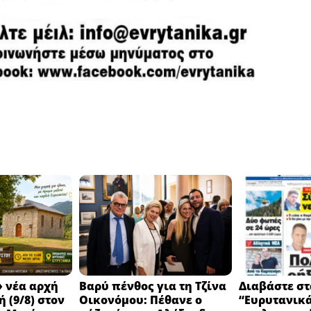
 νέα αρχή
Βαρύ πένθος για τη Τζίνα
Διαβάστε στ
 (9/8) στον
Οικονόμου: Πέθανε ο
“Ευρυτανικ