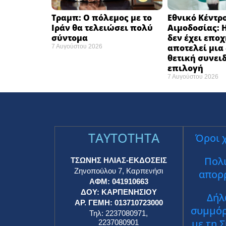
Τραμπ: Ο πόλεμος με το
Εθνικό Κέντρ
Ιράν θα τελειώσει πολύ
Αιμοδοσίας: 
σύντομα ​
δεν έχει επο
αποτελεί μια
7 Αυγούστου 2026
θετική συνει
επιλογή ​
7 Αυγούστου 2026
TAYTOTHTA
Όροι 
Πολι
ΤΣΩΝΗΣ ΗΛΙΑΣ-ΕΚΔΟΣΕΙΣ
Ζηνοπούλου 7, Καρπενήσι
απορ
ΑΦΜ: 041910663
ΔΟΥ: ΚΑΡΠΕΝΗΣΙΟΥ
Δήλ
ΑΡ. ΓΕΜΗ: 013710723000
συμμό
Τηλ: 2237080971,
με τη 
2237080901