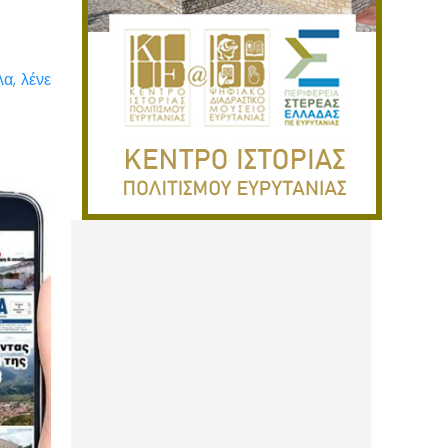
α, λένε