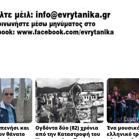
πενήσι και
Ογδόντα δύο (82) χρόνια
Ένα μουσικό
ον θάνατο
από την Καταστροφή του
ελληνικό τ