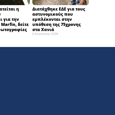
ατείται η
Διατάχθηκε ΕΔΕ για τους
υ
αστυνομικούς που
ι για την
εμπλέκονται στην
Marfin, δείτε
υπόθεση της 75χρονης
 φωτογραφίες
στα Χανιά
6 Αυγούστου 2026