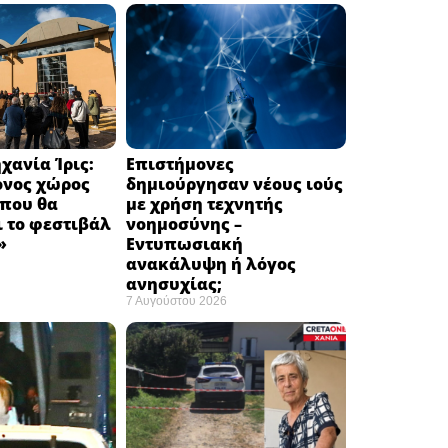
χανία Ίρις:
Επιστήμονες
ονος χώρος
δημιούργησαν νέους ιούς
 που θα
με χρήση τεχνητής
 το φεστιβάλ
νοημοσύνης –
 ​
Εντυπωσιακή
ανακάλυψη ή λόγος
ανησυχίας; ​
7 Αυγούστου 2026