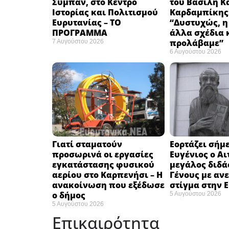
Σύμπαν, στο Κέντρο
του Βασίλη Κ
Ιστορίας και Πολιτισμού
Καρδαμπίκης
Ευρυτανίας – ΤΟ
“Δυστυχώς, η
ΠΡΟΓΡΑΜΜΑ
άλλα σχέδια 
προλάβαμε”
7 Αυγούστου 2026
6 Αυγούστου 2026
Γιατί σταματούν
Εορτάζει σήμε
προσωρινά οι εργασίες
Ευγένιος ο Αι
εγκατάστασης φυσικού
μεγάλος διδά
αερίου στο Καρπενήσι – Η
Γένους με αν
ανακοίνωση που εξέδωσε
στίγμα στην 
ο δήμος
5 Αυγούστου 2026
5 Αυγούστου 2026
Επικαιρότητα