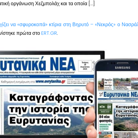
τική οργάνωση Χεζμπολάχ και τα οποία […]
χίζει να «σφυροκοπά» κτίρια στη Βηρυτό – «Νεκρός» ο Νασράλ
ίστηκε πρώτα στο
ERT.GR
.