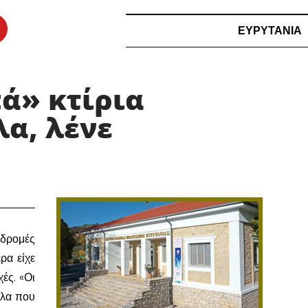
ΕΥΡΥΤΑΝΙΑ
ά» κτίρια
α, λένε
δρομές
ρα είχε
ές. «Οι
πλα που