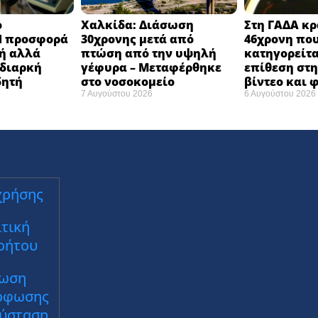
ο
Χαλκίδα: Διάσωση
Στη ΓΑΔΑ κρ
H προσφορά
30χρονης μετά από
46χρονη πο
χή αλλά
πτώση από την υψηλή
κατηγορείτα
 διαρκή
γέφυρα – Μεταφέρθηκε
επίθεση στη 
δητή
στο νοσοκομείο ​
βίντεο και
7 Αυγούστου 2026
6 Αυγούστου 2026
χρήσης
τική
ρήτου
ωση
ρφωσης
Σύσταση