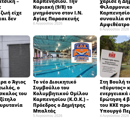
ατσίκη –
Καρπενησίου. Την
χάρισε η Δη
:
Κυριακή (9/8) το
Φιλαρμονικ
 ζωή είχε
μνημόσυνο στον Ι.Ν.
Καρπενησίο
και δεν
Αγίας Παρασκευής
συναυλία σ
Αμφιθέατρο 
6 Αυγούστου 2026
6 Αυγούστου 2026
ρα ο Άγιος
Το νέο Διοικητικό
Στη Βουλή τ
τωλός, ο
Συμβούλιο του
«Εύρυτος» κ
σκαλος του
Κολυμβητικού Ομίλου
ενεργειακά 
εξίτηλο
Καρπενησίου (Κ.Ο.Κ.) –
Ερώτηση 4 
Ευρυτανία
Πρόεδρος ο Δημήτρης
του ΚΚΕ προ
Μπαλτάς
Υπουργό Πε
5 Αυγούστου 2026
4 Αυγούστου 2026