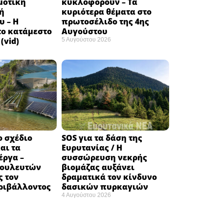
μοτική
κυκλοφορούν – Τα
ή
κυριότερα θέματα στο
υ – Η
πρωτοσέλιδο της 4ης
το κατάμεστο
Αυγούστου
(vid)
5 Αυγούστου 2026
ο σχέδιο
SOS για τα δάση της
αι τα
Ευρυτανίας / Η
έργα –
συσσώρευση νεκρής
βουλευτών
βιομάζας αυξάνει
ς τον
δραματικά τον κίνδυνο
ριβάλλοντος
δασικών πυρκαγιών
4 Αυγούστου 2026