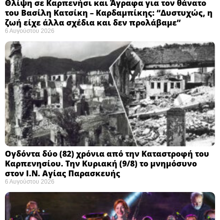
Θλίψη σε Καρπενήσι και Άγραφα για τον θάνατο
του Βασίλη Κατσίκη – Καρδαμπίκης: “Δυστυχώς, η
ζωή είχε άλλα σχέδια και δεν προλάβαμε”
6 Αυγούστου 2026
Ογδόντα δύο (82) χρόνια από την Καταστροφή του
Καρπενησίου. Την Κυριακή (9/8) το μνημόσυνο
στον Ι.Ν. Αγίας Παρασκευής
6 Αυγούστου 2026