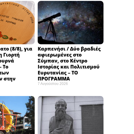
το (8/8), για
Καρπενήσι / Δύο βραδιές
η Γιορτή
αφιερωμένες στο
ουρνά
Σύμπαν, στο Κέντρο
– Το
Ιστορίας και Πολιτισμού
των
Ευρυτανίας – ΤΟ
 στην
ΠΡΟΓΡΑΜΜΑ
7 Αυγούστου 2026