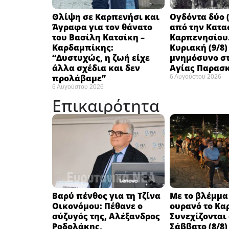
Θλίψη σε Καρπενήσι και
Ογδόντα δύο (
Άγραφα για τον θάνατο
από την Κατα
του Βασίλη Κατσίκη –
Καρπενησίου.
Καρδαμπίκης:
Κυριακή (9/8)
“Δυστυχώς, η ζωή είχε
μνημόσυνο στ
άλλα σχέδια και δεν
Αγίας Παρασ
προλάβαμε”
6 Αυγούστου 2026
6 Αυγούστου 2026
Επικαιρότητα
Βαρύ πένθος για τη Τζίνα
Με το βλέμμα
Οικονόμου: Πέθανε ο
ουρανό το Κα
σύζυγός της, Αλέξανδρος
Συνεχίζονται
Ροδολάκης,
Σάββατο (8/8)