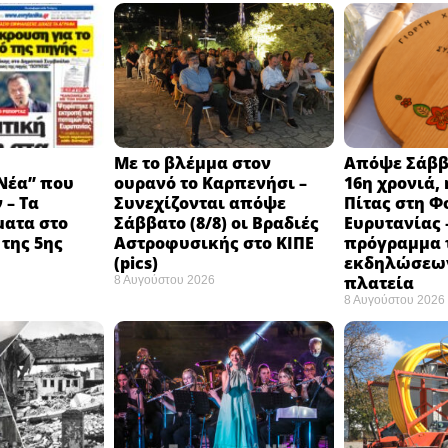
Με το βλέμμα στον
Απόψε Σάββα
Νέα” που
ουρανό το Καρπενήσι –
16η χρονιά, 
 – Τα
Συνεχίζονται απόψε
Πίτας στη Φ
ματα στο
Σάββατο (8/8) οι Βραδιές
Ευρυτανίας 
της 5ης
Αστροφυσικής στο ΚΙΠΕ
πρόγραμμα 
(pics)
εκδηλώσεων
πλατεία
8 Αυγούστου 2026
8 Αυγούστου 2026