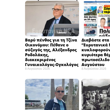
Βαρύ πένθος για τη Τζίνα
Διαβάστε στα
Οικονόμου: Πέθανε ο
“Ευρυτανικά 
σύζυγός της, Αλέξανδρος
κυκλοφορούν
Ροδολάκης,
κυριότερα θέ
διακεκριμένος
πρωτοσέλιδο 
Γυναικολόγος-Ογκολόγος
Αυγούστου
8 Αυγούστου 2026
8 Αυγούστου 2026