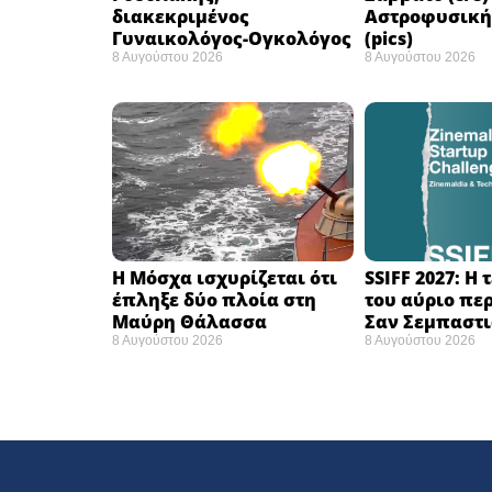
διακεκριμένος
Αστροφυσικής
Γυναικολόγος-Ογκολόγος
(pics)
8 Αυγούστου 2026
8 Αυγούστου 2026
Η Μόσχα ισχυρίζεται ότι
SSIFF 2027: Η
έπληξε δύο πλοία στη
του αύριο πε
Μαύρη Θάλασσα ​
Σαν Σεμπαστι
8 Αυγούστου 2026
8 Αυγούστου 2026