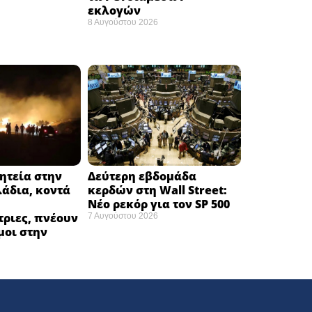
εκλογών ​
8 Αυγούστου 2026
ητεία στην
Δεύτερη εβδομάδα
άδια, κοντά
κερδών στη Wall Street:
Νέο ρεκόρ για τον SP 500
ριες, πνέουν
7 Αυγούστου 2026
μοι στην