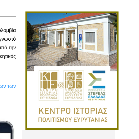
λομβία
 γνωστό
από την
κητικός
των των