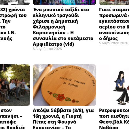
82) χρόνια
Ένα μουσικό ταξίδι στο
Γιατί σταμα
στροφή του
ελληνικό τραγούδι
προσωρινά ο
 Την
χάρισε η Δημοτική
εγκατάστασ
 το
Φιλαρμονική
αερίου στο 
ον Ι.Ν.
Καρπενησίου – Η
ανακοίνωση
κευής
συναυλία στο κατάμεστο
ο δήμος
Αμφιθέατρο (vid)
5 Αυγούστου 2026
6 Αυγούστου 2026
 στον
Απόψε Σάββατο (8/8), για
Ρετροφουτο
ρπενήσι –
16η χρονιά, η Γιορτή
ποπ αισθητι
 απόψε
Πίτας στη Φουρνά
Φεστιβάλ Κό
 οι Βραδιές
Ευρυτανίας – Το
Ναβάρα ​