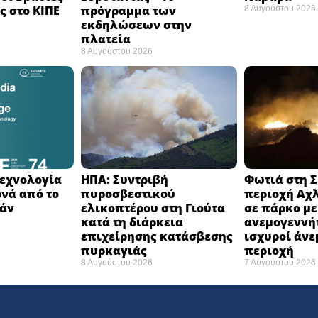
 στο ΚΙΠΕ
πρόγραμμα των
8 Αυγούστου 2026
εκδηλώσεων στην
πλατεία
8 Αυγούστου 2026
 τεχνολογία
ΗΠΑ: Συντριβή
Φωτιά στη Σ
ρνά από το
πυροσβεστικού
περιοχή Αχλ
άν ​
ελικοπτέρου στη Γιούτα
σε πάρκο με
κατά τη διάρκεια
ανεμογεννήτ
επιχείρησης κατάσβεσης
ισχυροί άνε
πυρκαγιάς ​
περιοχή
8 Αυγούστου 2026
7 Αυγούστου 2026