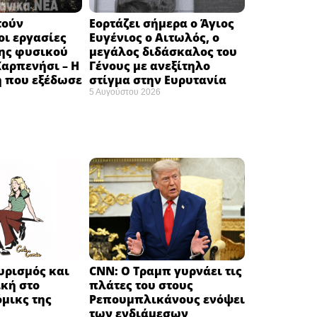
τούν
Εορτάζει σήμερα ο Άγιος
ι εργασίες
Ευγένιος ο Αιτωλός, ο
ης φυσικού
μεγάλος διδάσκαλος του
Καρπενήσι – Η
Γένους με ανεξίτηλο
 που εξέδωσε
στίγμα στην Ευρυτανία
5 Αυγούστου 2026
υρισμός και
CNN: Ο Τραμπ γυρνάει τις
κή στο
πλάτες του στους
μικς της
Ρεπουμπλικάνους ενόψει
των ενδιάμεσων