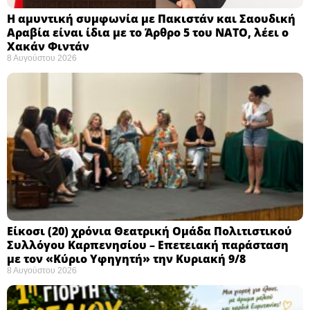
Η αμυντική συμφωνία με Πακιστάν και Σαουδική
Αραβία είναι ίδια με το Άρθρο 5 του ΝΑΤΟ, λέει ο
Χακάν Φιντάν
8 Αυγούστου 2026
Eίκοσι (20) χρόνια Θεατρική Ομάδα Πολιτιστικού
Συλλόγου Καρπενησίου – Επετειακή παράσταση
με τον «Κύριο Υφηγητή» την Κυριακή 9/8
8 Αυγούστου 2026