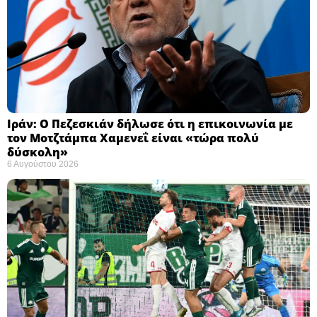
Ιράν: Ο Πεζεσκιάν δήλωσε ότι η επικοινωνία με
τον Μοτζτάμπα Χαμενεΐ είναι «τώρα πολύ
δύσκολη» ​
6 Αυγούστου 2026