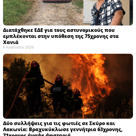
Διατάχθηκε ΕΔΕ για τους αστυνομικούς που
εμπλέκονται στην υπόθεση της 75χρονης στα
Χανιά
6 Αυγούστου 2026
Δύο συλλήψεις για τις φωτιές σε Σκύρο και
Λακωνία: Βραχυκύκλωσε γεννήτρια 63χρονης,
71χρονος άναψε ψησταριά