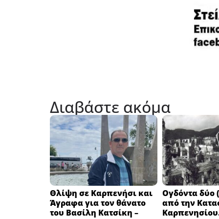
Διαβάστε ακόμα
Θλίψη σε Καρπενήσι και
Ογδόντα δύο (
Άγραφα για τον θάνατο
από την Κατα
του Βασίλη Κατσίκη –
Καρπενησίου.