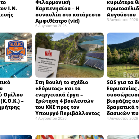
 το
Φιλαρμονική
κυριότερα θ
ον Ι.Ν.
Καρπενησίου – Η
πρωτοσέλιδο
κευής
συναυλία στο κατάμεστο
Αυγούστου
Αμφιθέατρο (vid)
5 Αυγούστου 2026
6 Αυγούστου 2026
τικό
Στη Βουλή το σχέδιο
SOS για τα 
υ
«Εύρυτος» και τα
Ευρυτανίας 
ύ Ομίλου
ενεργειακά έργα –
συσσώρευση
Κ.Ο.Κ.) –
Ερώτηση 4 βουλευτών
βιομάζας αυ
ημήτρης
του ΚΚΕ προς τον
δραματικά τ
Υπουργό Περιβάλλοντος
δασικών π
4 Αυγούστου 2026
4 Αυγούστου 2026