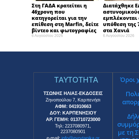
Στη ΓΑΔΑ κρατείται η
Διατάχθηκε Ε
46χρονη που
αστυνομικού
κατηγορείται για την
εμπλέκονται 
επίθεση στη Marfin, δείτε
υπόθεση της 
βίντεο και φωτογραφίες
στα Χανιά
6 Αυγούστου 2026
6 Αυγούστου 2026
TAYTOTHTA
Όροι 
Πολι
ΤΣΩΝΗΣ ΗΛΙΑΣ-ΕΚΔΟΣΕΙΣ
Ζηνοπούλου 7, Καρπενήσι
απορ
ΑΦΜ: 041910663
ΔΟΥ: ΚΑΡΠΕΝΗΣΙΟΥ
Δήλ
ΑΡ. ΓΕΜΗ: 013710723000
συμμό
Τηλ: 2237080971,
με τη 
2237080901
e-mail:
info@evrytanika.gr