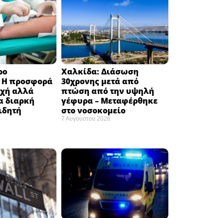
ρο
Χαλκίδα: Διάσωση
: H προσφορά
30χρονης μετά από
οχή αλλά
πτώση από την υψηλή
α διαρκή
γέφυρα – Μεταφέρθηκε
ιδητή
στο νοσοκομείο ​
7 Αυγούστου 2026