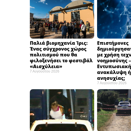
Παλιά βιομηχανία Ίρις:
Επιστήμονες
Ένας σύγχρονος χώρος
δημιούργησαν
πολιτισμού που θα
με χρήση τεχ
φιλοξενήσει το φεστιβάλ
νοημοσύνης –
«Αισχύλεια» ​
Εντυπωσιακ
ανακάλυψη ή
7 Αυγούστου 2026
ανησυχίας; ​
7 Αυγούστου 2026