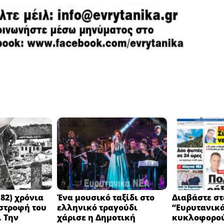
82) χρόνια
Ένα μουσικό ταξίδι στο
Διαβάστε στ
στροφή του
ελληνικό τραγούδι
“Ευρυτανικ
 Την
χάρισε η Δημοτική
κυκλοφορού