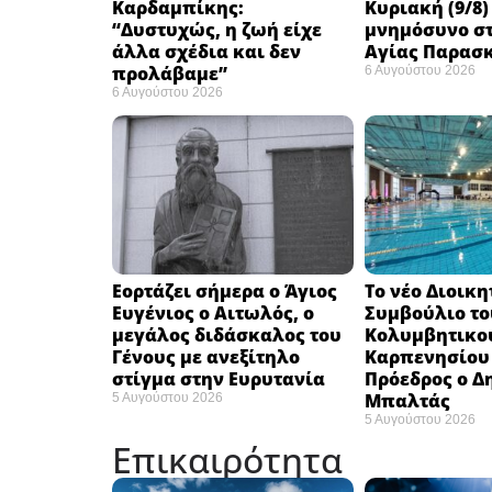
Καρδαμπίκης:
Κυριακή (9/8)
“Δυστυχώς, η ζωή είχε
μνημόσυνο στ
άλλα σχέδια και δεν
Αγίας Παρασ
προλάβαμε”
6 Αυγούστου 2026
6 Αυγούστου 2026
Εορτάζει σήμερα ο Άγιος
Το νέο Διοικη
Ευγένιος ο Αιτωλός, ο
Συμβούλιο το
μεγάλος διδάσκαλος του
Κολυμβητικο
Γένους με ανεξίτηλο
Καρπενησίου (
στίγμα στην Ευρυτανία
Πρόεδρος ο Δ
Μπαλτάς
5 Αυγούστου 2026
5 Αυγούστου 2026
Επικαιρότητα