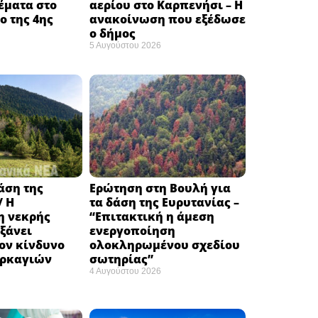
έματα στο
αερίου στο Καρπενήσι – Η
 της 4ης
ανακοίνωση που εξέδωσε
ο δήμος
5 Αυγούστου 2026
δάση της
Ερώτηση στη Βουλή για
/ Η
τα δάση της Ευρυτανίας –
 νεκρής
“Eπιτακτική η άμεση
ξάνει
ενεργοποίηση
ον κίνδυνο
ολοκληρωμένου σχεδίου
υρκαγιών
σωτηρίας”
4 Αυγούστου 2026