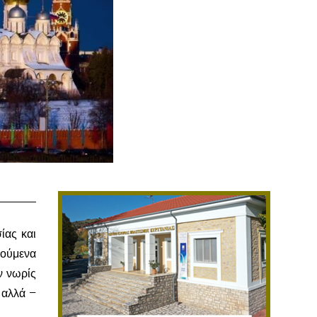
ίας και
λούμενα
ν νωρίς
 αλλά –