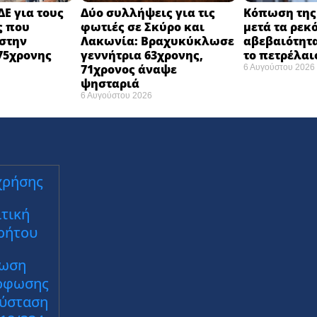
ΔΕ για τους
Δύο συλλήψεις για τις
Κόπωση της 
ς που
φωτιές σε Σκύρο και
μετά τα ρεκ
στην
Λακωνία: Βραχυκύκλωσε
αβεβαιότητα
75χρονης
γεννήτρια 63χρονης,
το πετρέλαι
71χρονος άναψε
6 Αυγούστου 2026
ψησταριά
6 Αυγούστου 2026
χρήσης
τική
ρήτου
ωση
ρφωσης
Σύσταση