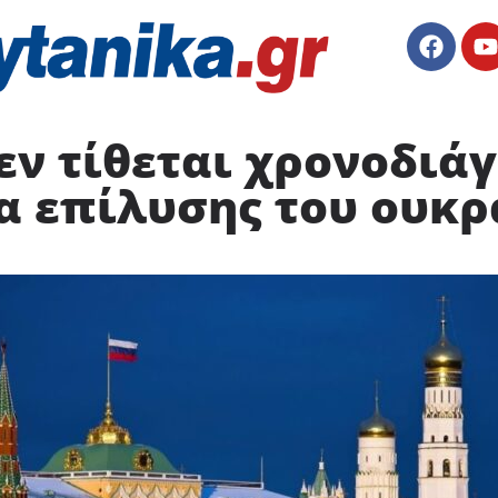
εν τίθεται χρονοδιά
α επίλυσης του ουκρ