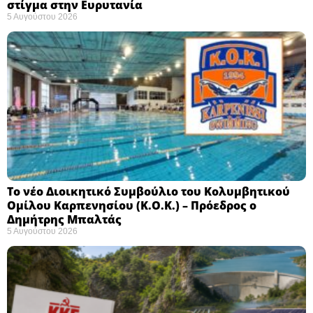
στίγμα στην Ευρυτανία
5 Αυγούστου 2026
Το νέο Διοικητικό Συμβούλιο του Κολυμβητικού
Ομίλου Καρπενησίου (Κ.Ο.Κ.) – Πρόεδρος ο
Δημήτρης Μπαλτάς
5 Αυγούστου 2026