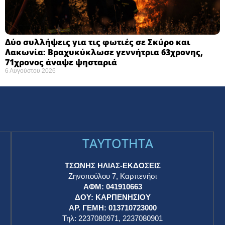
Δύο συλλήψεις για τις φωτιές σε Σκύρο και
Λακωνία: Βραχυκύκλωσε γεννήτρια 63χρονης,
71χρονος άναψε ψησταριά
6 Αυγούστου 2026
TAYTOTHTA
ΤΣΩΝΗΣ ΗΛΙΑΣ-ΕΚΔΟΣΕΙΣ
Ζηνοπούλου 7, Καρπενήσι
ΑΦΜ: 041910663
η
ΔΟΥ: ΚΑΡΠΕΝΗΣΙΟΥ
ΑΡ. ΓΕΜΗ: 013710723000
Τηλ: 2237080971, 2237080901