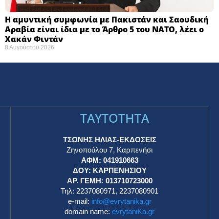
Η αμυντική συμφωνία με Πακιστάν και Σαουδική
Αραβία είναι ίδια με το Άρθρο 5 του ΝΑΤΟ, λέει ο
Χακάν Φιντάν
8 Αυγούστου 2026
TAYTOTHTA
ΤΣΩΝΗΣ ΗΛΙΑΣ-ΕΚΔΟΣΕΙΣ
Ζηνοπούλου 7, Καρπενήσι
ΑΦΜ: 041910663
η
ΔΟΥ: ΚΑΡΠΕΝΗΣΙΟΥ
ΑΡ. ΓΕΜΗ: 013710723000
Τηλ: 2237080971, 2237080901
e-mail:
info@evrytanika.gr
domain name:
evrytaniKa.gr