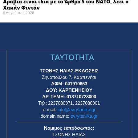
Αραβία είναι ίδια με το Άρθρο 5 του ΝΑΤΟ, λέει ο
Χακάν Φιντάν
8 Αυγούστου 2026
TAYTOTHTA
ΤΣΩΝΗΣ ΗΛΙΑΣ-ΕΚΔΟΣΕΙΣ
Ζηνοπούλου 7, Καρπενήσι
ΑΦΜ: 041910663
η
ΔΟΥ: ΚΑΡΠΕΝΗΣΙΟΥ
ΑΡ. ΓΕΜΗ: 013710723000
Τηλ: 2237080971, 2237080901
e-mail:
info@evrytanika.gr
domain name:
evrytaniKa.gr
Νόμιμος εκπρόσωπος:
ΤΣΩΝΗΣ ΗΛΙΑΣ