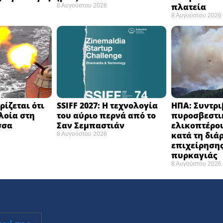
πλατεία
8 Αυγούστου 2026
8 Αυγούστου 2026
ίζεται ότι
SSIFF 2027: Η τεχνολογία
ΗΠΑ: Συντρ
λοία στη
του αύριο περνά από το
πυροσβεστι
σα ​
Σαν Σεμπαστιάν ​
ελικοπτέρου
κατά τη διά
8 Αυγούστου 2026
επιχείρηση
πυρκαγιάς ​
8 Αυγούστου 2026