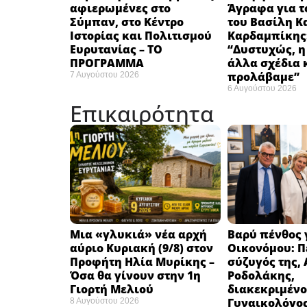
αφιερωμένες στο
Άγραφα για τ
Σύμπαν, στο Κέντρο
του Βασίλη Κ
Ιστορίας και Πολιτισμού
Καρδαμπίκης
Ευρυτανίας – ΤΟ
“Δυστυχώς, η
ΠΡΟΓΡΑΜΜΑ
άλλα σχέδια 
προλάβαμε”
7 Αυγούστου 2026
6 Αυγούστου 2026
Επικαιρότητα
Μια «γλυκιά» νέα αρχή
Βαρύ πένθος γ
αύριο Κυριακή (9/8) στον
Οικονόμου: Π
Προφήτη Ηλία Μυρίκης –
σύζυγός της,
Όσα θα γίνουν στην 1η
Ροδολάκης,
Γιορτή Μελιού
διακεκριμένο
Γυναικολόγο
8 Αυγούστου 2026