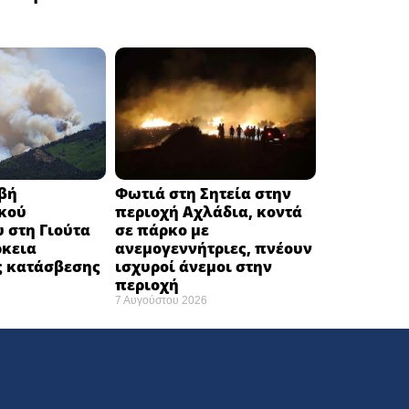
ιβή
Φωτιά στη Σητεία στην
κού
περιοχή Αχλάδια, κοντά
 στη Γιούτα
σε πάρκο με
ρκεια
ανεμογεννήτριες, πνέουν
ς κατάσβεσης
ισχυροί άνεμοι στην
περιοχή
7 Αυγούστου 2026