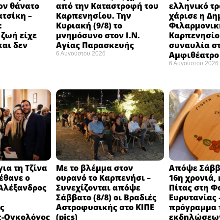
ον θάνατο
από την Καταστροφή του
ελληνικό τ
ατσίκη –
Καρπενησίου. Την
χάρισε η Δη
:
Κυριακή (9/8) το
Φιλαρμονικ
 ζωή είχε
μνημόσυνο στον Ι.Ν.
Καρπενησίο
και δεν
Αγίας Παρασκευής
συναυλία σ
Αμφιθέατρο 
6 Αυγούστου 2026
6 Αυγούστου 2026
ια τη Τζίνα
Με το βλέμμα στον
Απόψε Σάββα
έθανε ο
ουρανό το Καρπενήσι –
16η χρονιά, 
 Αλέξανδρος
Συνεχίζονται απόψε
Πίτας στη Φ
Σάββατο (8/8) οι Βραδιές
Ευρυτανίας 
ς
Αστροφυσικής στο ΚΙΠΕ
πρόγραμμα 
ς-Ογκολόγος
(pics)
εκδηλώσεων