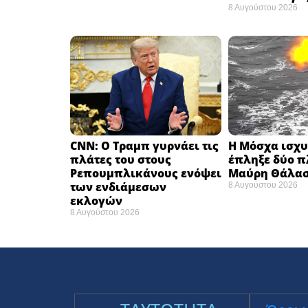
8 Αυγούστου 2026
CNN: Ο Τραμπ γυρνάει τις
Η Μόσχα ισχυρ
πλάτες του στους
έπληξε δύο π
Ρεπουμπλικάνους ενόψει
Μαύρη Θάλασ
των ενδιάμεσων
8 Αυγούστου 2026
εκλογών ​
8 Αυγούστου 2026