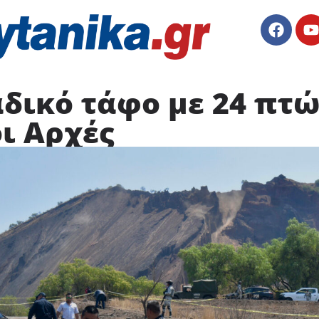
αδικό τάφο με 24 πτ
ι Αρχές