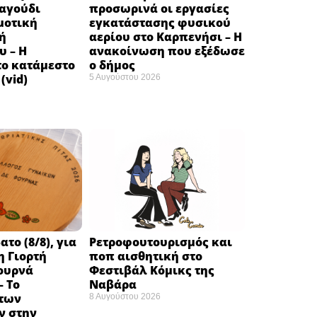
ραγούδι
προσωρινά οι εργασίες
μοτική
εγκατάστασης φυσικού
ή
αερίου στο Καρπενήσι – Η
υ – Η
ανακοίνωση που εξέδωσε
το κατάμεστο
ο δήμος
(vid)
5 Αυγούστου 2026
το (8/8), για
Ρετροφουτουρισμός και
η Γιορτή
ποπ αισθητική στο
ουρνά
Φεστιβάλ Κόμικς της
– Το
Ναβάρα ​
των
8 Αυγούστου 2026
 στην