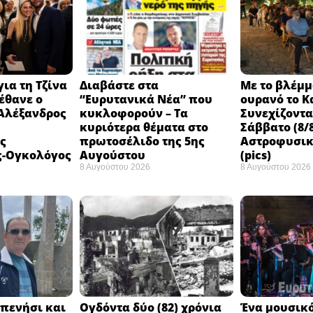
ια τη Τζίνα
Διαβάστε στα
Με το βλέμμ
έθανε ο
“Ευρυτανικά Νέα” που
ουρανό το Κ
 Αλέξανδρος
κυκλοφορούν – Τα
Συνεχίζοντ
κυριότερα θέματα στο
Σάββατο (8/8
ς
πρωτοσέλιδο της 5ης
Αστροφυσικ
ς-Ογκολόγος
Αυγούστου
(pics)
8 Αυγούστου 2026
8 Αυγούστου 2026
πενήσι και
Ογδόντα δύο (82) χρόνια
Ένα μουσικό