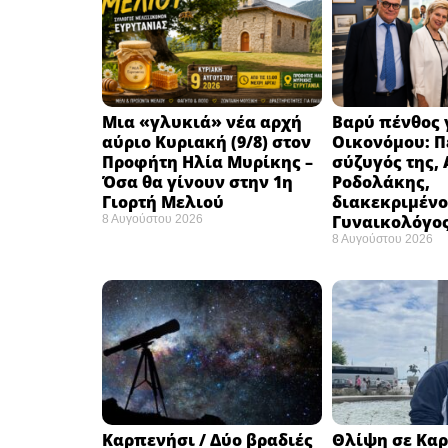
Μια «γλυκιά» νέα αρχή
Βαρύ πένθος γ
αύριο Κυριακή (9/8) στον
Οικονόμου: Π
Προφήτη Ηλία Μυρίκης –
σύζυγός της,
Όσα θα γίνουν στην 1η
Ροδολάκης,
Γιορτή Μελιού
διακεκριμένο
Γυναικολόγο
8 Αυγούστου 2026
8 Αυγούστου 2026
Καρπενήσι / Δύο βραδιές
Θλίψη σε Καρ