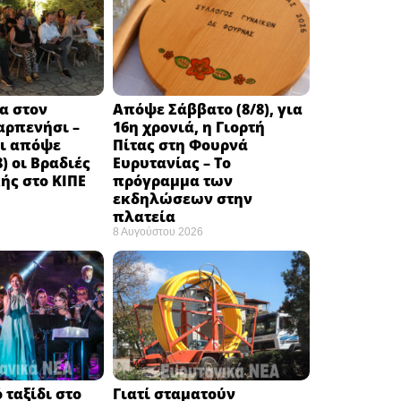
α στον
Απόψε Σάββατο (8/8), για
αρπενήσι –
16η χρονιά, η Γιορτή
αι απόψε
Πίτας στη Φουρνά
) οι Βραδιές
Ευρυτανίας – Το
ής στο ΚΙΠΕ
πρόγραμμα των
εκδηλώσεων στην
πλατεία
8 Αυγούστου 2026
 ταξίδι στο
Γιατί σταματούν