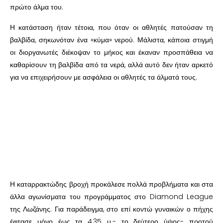
πρώτο άλμα του.
Η κατάσταση ήταν τέτοια, που όταν οι αθλητές πατούσαν τη
βαλβίδα, σηκωνόταν ένα «κύμα» νερού. Μάλιστα, κάποια στιγμή
οι διοργανωτές διέκοψαν το μήκος και έκαναν προσπάθεια να
καθαρίσουν τη βαλβίδα από τα νερά, αλλά αυτό δεν ήταν αρκετό
για να επιχειρήσουν με ασφάλεια οι αθλητές τα άλματά τους.
Η καταρρακτώδης βροχή προκάλεσε πολλά προβλήματα και στα
άλλα αγωνίσματα του προγράμματος στο Diamond League
της Λωζάνης. Για παράδειγμα, στο επί κοντώ γυναικών ο πήχης
έφτασε μόνο έως τα 4,35 μ.- το δεύτερο ύψος- προτού