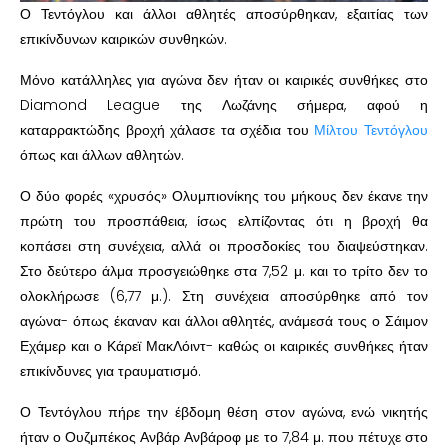
Ο Τεντόγλου και άλλοι αθλητές αποσύρθηκαν, εξαιτίας των
επικίνδυνων καιρικών συνθηκών.
Μόνο κατάλληλες για αγώνα δεν ήταν οι καιρικές συνθήκες στο
Diamond League της Λωζάνης σήμερα, αφού η
καταρρακτώδης βροχή χάλασε τα σχέδια του
Μίλτου Τεντόγλου
όπως και άλλων αθλητών.
Ο δύο φορές «χρυσός» Ολυμπιονίκης του μήκους δεν έκανε την
πρώτη του προσπάθεια, ίσως ελπίζοντας ότι η βροχή θα
κοπάσει στη συνέχεια, αλλά οι προσδοκίες του διαψεύστηκαν.
Στο δεύτερο άλμα προσγειώθηκε στα 7,52 μ. και το τρίτο δεν το
ολοκλήρωσε (6,77 μ.). Στη συνέχεια αποσύρθηκε από τον
αγώνα- όπως έκαναν και άλλοι αθλητές, ανάμεσά τους ο Σάιμον
Εχάμερ και ο Κάρεϊ ΜακΛόιντ- καθώς οι καιρικές συνθήκες ήταν
επικίνδυνες για τραυματισμό.
Ο Τεντόγλου πήρε την έβδομη θέση στον αγώνα, ενώ νικητής
ήταν ο Ουζμπέκος Ανβάρ Ανβάροφ με το 7,84 μ. που πέτυχε στο