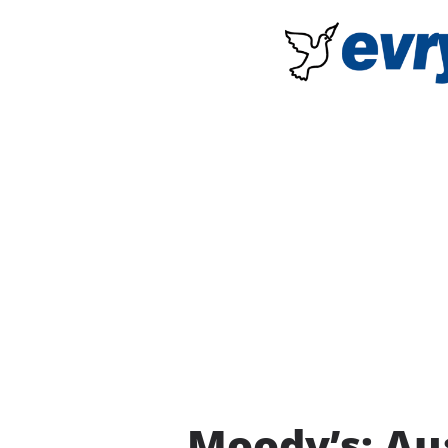
Moody’s: Αμ