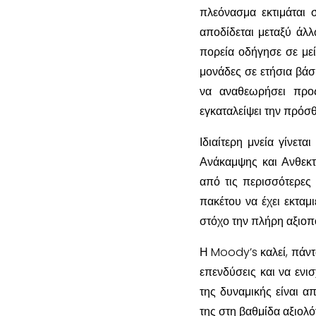
πλεόνασμα εκτιμάται 
αποδίδεται μεταξύ άλλ
πορεία οδήγησε σε με
μονάδες σε ετήσια βάσ
να αναθεωρήσει προ
εγκαταλείψει την πρόσθ
Ιδιαίτερη μνεία γίνετ
Ανάκαμψης και Ανθεκτι
από τις περισσότερες 
πακέτου να έχει εκταμ
στόχο την πλήρη αξιοπ
Η Moody’s καλεί, πάντ
επενδύσεις και να ενισ
της δυναμικής είναι α
της στη βαθμίδα αξιολ