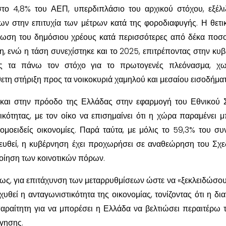
στο 4,8% του ΑΕΠ, υπερδιπλάσιο του αρχικού στόχου, εξέλ
ων στην επιτυχία των μέτρων κατά της φοροδιαφυγής. Η θετι
ίωση του δημόσιου χρέους κατά περισσότερες από δέκα ποσο
η, ενώ η τάση συνεχίστηκε και το 2025, επιτρέποντας στην κυ
ς τα πάνω τον στόχο για το πρωτογενές πλεόνασμα, χω
ετη στήριξη προς τα νοικοκυριά χαμηλού και μεσαίου εισοδήματ
αι και στην πρόοδο της Ελλάδας στην εφαρμογή του Εθνικού 
κότητας, με τον οίκο να επισημαίνει ότι η χώρα παραμένει 
ομοειδείς οικονομίες. Παρά ταύτα, με μόλις το 59,3% του συ
ιευθεί, η κυβέρνηση έχει προχωρήσει σε αναθεώρηση του Σχε
οίηση των κοινοτικών πόρων.
ως, για επιτάχυνση των μεταρρυθμίσεων ώστε να «ξεκλειδώσου
χυθεί η ανταγωνιστικότητα της οικονομίας, τονίζοντας ότι η δι
παραίτητη για να μπορέσει η Ελλάδα να βελτιώσει περαιτέρω 
όγησης.