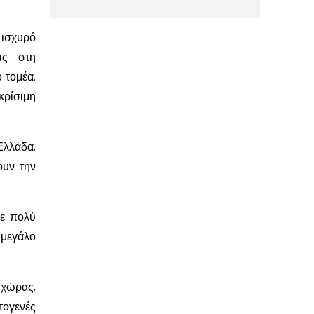
 ισχυρό
ις στη
 τομέα.
κρίσιμη
λλάδα,
ουν την
σε πολύ
 μεγάλο
 χώρας,
τογενές