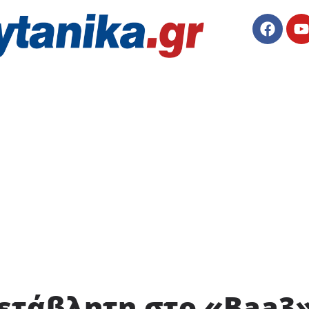
ετάβλητη στο «Baa3»