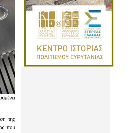
ραμένει
ηση της
κος που