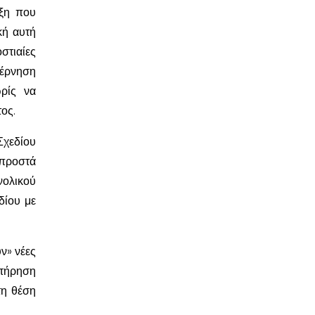
ιξη που
κή αυτή
στιαίες
βέρνηση
ρίς να
ος.
Σχεδίου
μπροστά
νολικού
δίου με
ν» νέες
ατήρηση
τη θέση