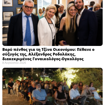
Βαρύ πένθος για τη Τζίνα Οικονόμου: Πέθανε ο
σύζυγός της, Αλέξανδρος Ροδολάκης,
διακεκριμένος Γυναικολόγος-Ογκολόγος
8 Αυγούστου 2026