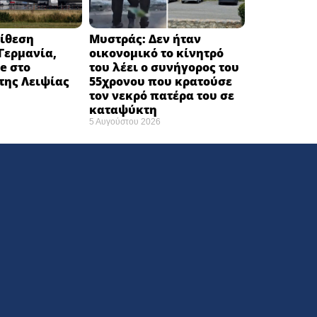
πίθεση
Μυστράς: Δεν ήταν
Γερμανία,
οικονομικό το κίνητρό
e στο
του λέει ο συνήγορος του
της Λειψίας
55χρονου που κρατούσε
τον νεκρό πατέρα του σε
καταψύκτη
5 Αυγούστου 2026