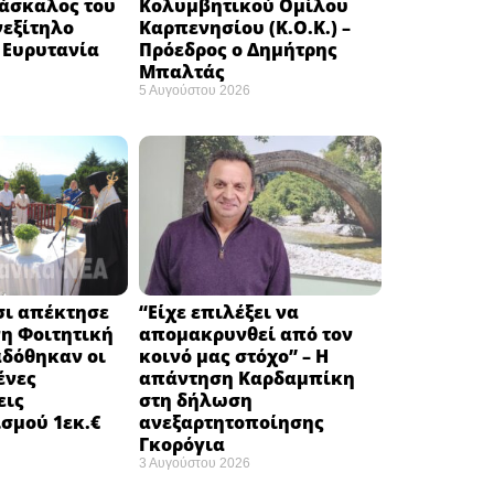
δάσκαλος του
Κολυμβητικού Ομίλου
νεξίτηλο
Καρπενησίου (Κ.Ο.Κ.) –
 Ευρυτανία
Πρόεδρος ο Δημήτρης
Μπαλτάς
5 Αυγούστου 2026
σι απέκτησε
“Είχε επιλέξει να
η Φοιτητική
απομακρυνθεί από τον
αδόθηκαν οι
κοινό μας στόχο” – Η
ένες
απάντηση Καρδαμπίκη
εις
στη δήλωση
σμού 1εκ.€
ανεξαρτητοποίησης
Γκορόγια
3 Αυγούστου 2026