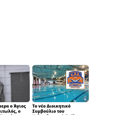
μερα ο Άγιος
Το νέο Διοικητικό
Αιτωλός, ο
Συμβούλιο του