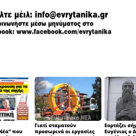
Γιατί σταματούν
Εορτάζει σή
Νέα” που
προσωρινά οι εργασίες
Ευγένιος ο 