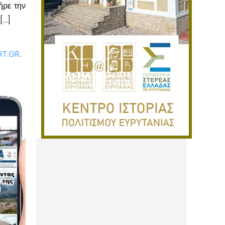
ήρε την
[…]
RT.GR
.