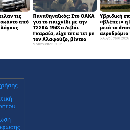
ειλαν τις
Παναθηναϊκός: Στο ΟΑΚΑ
Υβριδική ε
βοκάντο από
για το παιχνίδι με την
«βλέπει» η 
α λόγους
ΤΣΣΚΑ 1948 ο Λιβάι
μετά το dron
Γκαρσία, είχε τετ α τετ με
αεροδρόμιο 
τον Αλαφούζο, βίντεο
5 Αυγούστου 2026
5 Αυγούστου 2026
χρήσης
τική
ρήτου
ωση
ρφωσης