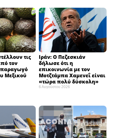
τέλλουν τις
Ιράν: Ο Πεζεσκιάν
από τον
δήλωσε ότι η
 παραγωγό
επικοινωνία με τον
υ Μεξικού ​
Μοτζτάμπα Χαμενεΐ είναι
«τώρα πολύ δύσκολη» ​
6 Αυγούστου 2026