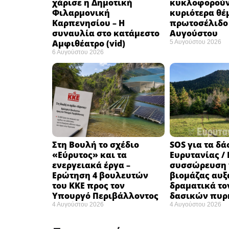
χάρισε η Δημοτική
κυκλοφορούν
Φιλαρμονική
κυριότερα θέ
Καρπενησίου – Η
πρωτοσέλιδο 
συναυλία στο κατάμεστο
Αυγούστου
Αμφιθέατρο (vid)
5 Αυγούστου 2026
6 Αυγούστου 2026
Στη Βουλή το σχέδιο
SOS για τα δά
«Εύρυτος» και τα
Ευρυτανίας / 
ενεργειακά έργα –
συσσώρευση 
Ερώτηση 4 βουλευτών
βιομάζας αυξ
του ΚΚΕ προς τον
δραματικά το
Υπουργό Περιβάλλοντος
δασικών πυρ
4 Αυγούστου 2026
4 Αυγούστου 2026