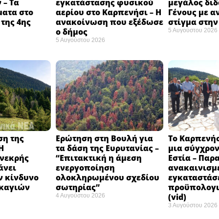
 – Τα
εγκατάστασης φυσικού
μεγάλος δι
ματα στο
αερίου στο Καρπενήσι – Η
Γένους με α
της 4ης
ανακοίνωση που εξέδωσε
στίγμα στην
ο δήμος
5 Αυγούστου 2026
5 Αυγούστου 2026
ση της
Ερώτηση στη Βουλή για
Το Καρπενή
Η
τα δάση της Ευρυτανίας –
μια σύγχρον
νεκρής
“Eπιτακτική η άμεση
Εστία – Παρ
άνει
ενεργοποίηση
ανακαινισμ
ν κίνδυνο
ολοκληρωμένου σχεδίου
εγκαταστάσ
καγιών
σωτηρίας”
προϋπολογι
(vid)
4 Αυγούστου 2026
3 Αυγούστου 2026