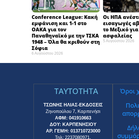
Conference League: Κακή
Οι ΗΠΑ ανέστ
εμφάνιση και 1-1 στο
εισαγωγές α
ΟΑΚΑ για τον
το Μεξικό γι
Παναθηναϊκό με την ΤΣΚΑ
ασφαλείας
1948 – Όλα θα κριθούν στη
5 Αυγούστου 2026
Σόφια ​
6 Αυγούστου 2026
TAYTOTHTA
Όροι 
Πολι
ΤΣΩΝΗΣ ΗΛΙΑΣ-ΕΚΔΟΣΕΙΣ
Ζηνοπούλου 7, Καρπενήσι
απορ
ΑΦΜ: 041910663
ΔΟΥ: ΚΑΡΠΕΝΗΣΙΟΥ
Δήλ
ΑΡ. ΓΕΜΗ: 013710723000
συμμό
Τηλ: 2237080971,