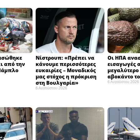
ιασώθηκε
Νίστρουπ: «Πρέπει να
Οι ΗΠΑ ανασ
ι από την
κάνουμε περισσότερες
εισαγωγές 
 Πάμπλο
ευκαιρίες – Μοναδικός
μεγαλύτερο
μας στόχος η πρόκριση
αβοκάντο το
στη Βουλγαρία» ​
6 Αυγούστου 2026
6 Αυγούστου 2026