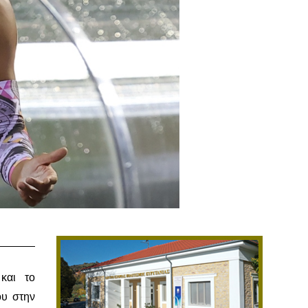
 και το
ου στην