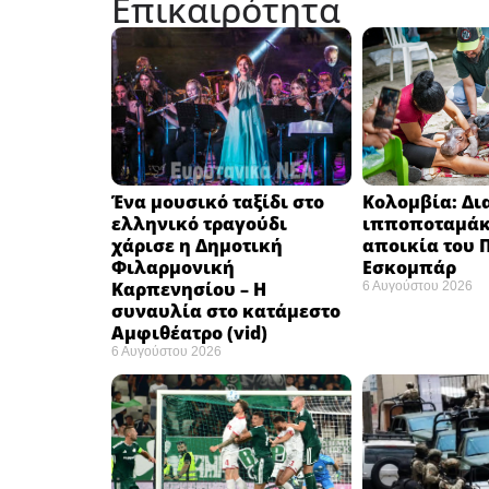
Επικαιρότητα
Ένα μουσικό ταξίδι στο
Κολομβία: Δ
ελληνικό τραγούδι
ιπποποταμάκ
χάρισε η Δημοτική
αποικία του
Φιλαρμονική
Εσκομπάρ ​
Καρπενησίου – Η
6 Αυγούστου 2026
συναυλία στο κατάμεστο
Αμφιθέατρο (vid)
6 Αυγούστου 2026