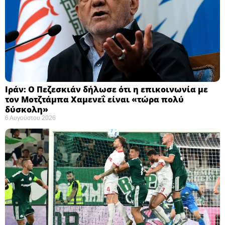
Ιράν: Ο Πεζεσκιάν δήλωσε ότι η επικοινωνία με
τον Μοτζτάμπα Χαμενεΐ είναι «τώρα πολύ
δύσκολη» ​
6 Αυγούστου 2026