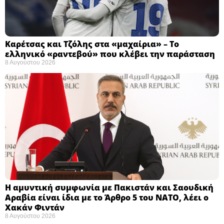
Καρέτσας και Τζόλης στα «μαχαίρια» – Το
ελληνικό «ραντεβού» που κλέβει την παράσταση
8 Αυγούστου 2026
Η αμυντική συμφωνία με Πακιστάν και Σαουδική
Αραβία είναι ίδια με το Άρθρο 5 του ΝΑΤΟ, λέει ο
Χακάν Φιντάν
8 Αυγούστου 2026