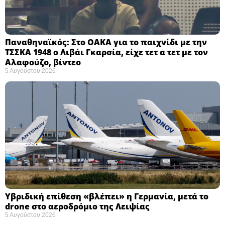
Παναθηναϊκός: Στο ΟΑΚΑ για το παιχνίδι με την
ΤΣΣΚΑ 1948 ο Λιβάι Γκαρσία, είχε τετ α τετ με τον
Αλαφούζο, βίντεο
5 Αυγούστου 2026
Υβριδική επίθεση «βλέπει» η Γερμανία, μετά το
drone στο αεροδρόμιο της Λειψίας
5 Αυγούστου 2026