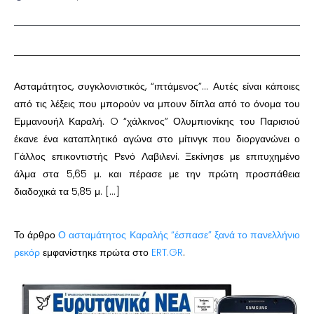
Ασταμάτητος, συγκλονιστικός, “ιπτάμενος”… Αυτές είναι κάποιες
από τις λέξεις που μπορούν να μπουν δίπλα από το όνομα του
Εμμανουήλ Καραλή. O “χάλκινος” Ολυμπιονίκης του Παρισιού
έκανε ένα καταπλητικό αγώνα στο μίτινγκ που διοργανώνει ο
Γάλλος επικοντιστής Ρενό Λαβιλενί. Ξεκίνησε με επιτυχημένο
άλμα στα 5,65 μ. και πέρασε με την πρώτη προσπάθεια
διαδοχικά τα 5,85 μ. […]
Το άρθρο
Ο ασταμάτητος Καραλής “έσπασε” ξανά το πανελλήνιο
ρεκόρ
εμφανίστηκε πρώτα στο
ERT.GR
.