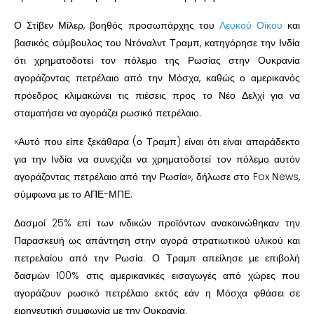
Ο Στίβεν Μίλερ, βοηθός προσωπάρχης του
Λευκού Οίκου
και
βασικός σύμβουλος του Ντόναλντ Τραμπ, κατηγόρησε την Ινδία
ότι χρηματοδοτεί τον πόλεμο της Ρωσίας στην Ουκρανία
αγοράζοντας πετρέλαιο από την Μόσχα, καθώς ο αμερικανός
πρόεδρος κλιμακώνει τις πιέσεις προς το Νέο Δελχί για να
σταματήσει να αγοράζει ρωσικό πετρέλαιο.
«Αυτό που είπε ξεκάθαρα (ο Τραμπ) είναι ότι είναι απαράδεκτο
για την Ινδία να συνεχίζει να χρηματοδοτεί τον πόλεμο αυτόν
αγοράζοντας πετρέλαιο από την Ρωσία», δήλωσε στο Fox Νews,
σύμφωνα με το ΑΠΕ-ΜΠΕ.
Δασμοί 25% επί των ινδικών προϊόντων ανακοινώθηκαν την
Παρασκευή ως απάντηση στην αγορά στρατιωτικού υλικού και
πετρελαίου από την Ρωσία. Ο Τραμπ απείλησε με επιβολή
δασμών 100% στις αμερικανικές εισαγωγές από χώρες που
αγοράζουν ρωσικό πετρέλαιο εκτός εάν η Μόσχα φθάσει σε
ειρηνευτική συμφωνία με την Ουκρανία.