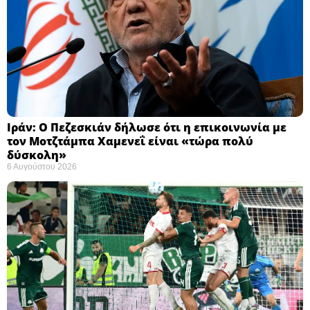
Ιράν: Ο Πεζεσκιάν δήλωσε ότι η επικοινωνία με
τον Μοτζτάμπα Χαμενεΐ είναι «τώρα πολύ
δύσκολη» ​
6 Αυγούστου 2026