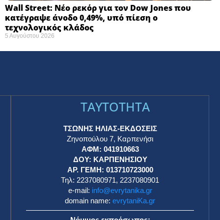
Wall Street: Νέο ρεκόρ για τον Dow Jones που
κατέγραψε άνοδο 0,49%, υπό πίεση ο
τεχνολογικός κλάδος
5 Αυγούστου 2026
TAYTOTHTA
ΤΣΩΝΗΣ ΗΛΙΑΣ-ΕΚΔΟΣΕΙΣ
Ζηνοπούλου 7, Καρπενήσι
ΑΦΜ: 041910663
η
ΔΟΥ: ΚΑΡΠΕΝΗΣΙΟΥ
ΑΡ. ΓΕΜΗ: 013710723000
Τηλ: 2237080971, 2237080901
e-mail:
info@evrytanika.gr
domain name:
evrytaniKa.gr
Νόμιμος εκπρόσωπος: