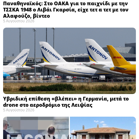
Παναθηναϊκός: Στο ΟΑΚΑ για το παιχνίδι με την
ΤΣΣΚΑ 1948 ο Λιβάι Γκαρσία, είχε τετ α τετ με τον
Αλαφούζο, βίντεο
5 Αυγούστου 2026
Υβριδική επίθεση «βλέπει» η Γερμανία, μετά το
drone στο αεροδρόμιο της Λειψίας
5 Αυγούστου 2026