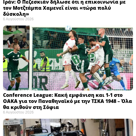
Ιράν: Ο Πεζεσκιάν δήλωσε ότι η επικοινωνία με
τον Μοτζτάμπα Χαμενεΐ είναι «τώρα πολύ
δύσκολη» ​
6 Αυγούστου 2026
Conference League: Κακή εμφάνιση και 1-1 στο
ΟΑΚΑ για τον Παναθηναϊκό με την ΤΣΚΑ 1948 – Όλα
θα κριθούν στη Σόφια ​
6 Αυγούστου 2026