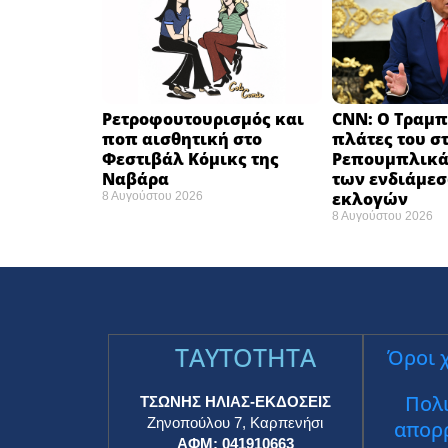
Ρετροφουτουρισμός και
CNN: Ο Τραμπ
ποπ αισθητική στο
πλάτες του σ
Φεστιβάλ Κόμικς της
Ρεπουμπλικά
Ναβάρα ​
των ενδιάμε
εκλογών ​
8 Αυγούστου 2026
8 Αυγούστου 2026
TAYTOTHTA
Όροι 
Πολι
ΤΣΩΝΗΣ ΗΛΙΑΣ-ΕΚΔΟΣΕΙΣ
Ζηνοπούλου 7, Καρπενήσι
απορ
ΑΦΜ: 041910663