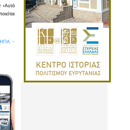
. «Αυτό
οιείται
ς ΗΠΑ –