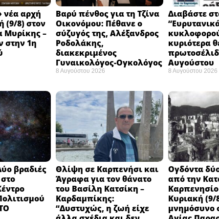
 νέα αρχή
Βαρύ πένθος για τη Τζίνα
Διαβάστε στ
 (9/8) στον
Οικονόμου: Πέθανε ο
“Ευρυτανικ
 Μυρίκης –
σύζυγός της, Αλέξανδρος
κυκλοφορού
ν στην 1η
Ροδολάκης,
κυριότερα θ
ύ
διακεκριμένος
πρωτοσέλιδο
Γυναικολόγος-Ογκολόγος
Αυγούστου
8 Αυγούστου 2026
8 Αυγούστου 2026
Δύο βραδιές
Θλίψη σε Καρπενήσι και
Ογδόντα δύο
 στο
Άγραφα για τον θάνατο
από την Κα
Κέντρο
του Βασίλη Κατσίκη –
Καρπενησίο
 Πολιτισμού
Καρδαμπίκης:
Κυριακή (9/8
 ΤΟ
“Δυστυχώς, η ζωή είχε
μνημόσυνο σ
άλλα σχέδια και δεν
Αγίας Παρα