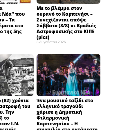
α
Με το βλέμμα στον
ά Νέα” που
ουρανό το Καρπενήσι –
ν – Τα
Συνεχίζονται απόψε
έματα στο
Σάββατο (8/8) οι Βραδιές
 της 5ης
Αστροφυσικής στο ΚΙΠΕ
(pics)
8 Αυγούστου 2026
 (82) χρόνια
Ένα μουσικό ταξίδι στο
ταστροφή του
ελληνικό τραγούδι
υ. Την
χάρισε η Δημοτική
) το
Φιλαρμονική
τον Ι.Ν.
Καρπενησίου – Η
σκευής
συναυλία στο κατάμεστο