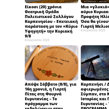
Eίκοσι (20) χρόνια
Μια «γλυκιά»
Θεατρική Ομάδα
αύριο Κυριακή
Πολιτιστικού Συλλόγου
Προφήτη Ηλία
Καρπενησίου – Επετειακή
Όσα θα γίνου
παράσταση με τον «Κύριο
Γιορτή Μελιο
Υφηγητή» την Κυριακή
8 Αυγούστου 2026
9/8
8 Αυγούστου 2026
Απόψε Σάββατο (8/8), για
Καρπενήσι / 
16η χρονιά, η Γιορτή
αφιερωμένες
Πίτας στη Φουρνά
Σύμπαν, στο 
Ευρυτανίας – Το
Ιστορίας και
πρόγραμμα των
Ευρυτανίας –
εκδηλώσεων στην
ΠΡΟΓΡΑΜΜΑ