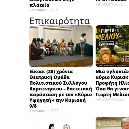
πλατεία
7 Αυγούστου 2026
8 Αυγούστου 2026
Επικαιρότητα
Eίκοσι (20) χρόνια
Μια «γλυκιά»
Θεατρική Ομάδα
αύριο Κυριακή
Πολιτιστικού Συλλόγου
Προφήτη Ηλία
Καρπενησίου – Επετειακή
Όσα θα γίνου
παράσταση με τον «Κύριο
Γιορτή Μελιο
Υφηγητή» την Κυριακή
8 Αυγούστου 2026
9/8
8 Αυγούστου 2026