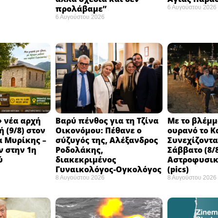
προλάβαμε”
6 Αυγούστου 2026
6 Αυγούστου 2026
 νέα αρχή
Βαρύ πένθος για τη Τζίνα
Με το βλέμμ
 (9/8) στον
Οικονόμου: Πέθανε ο
ουρανό το Κ
 Μυρίκης –
σύζυγός της, Αλέξανδρος
Συνεχίζοντ
ν στην 1η
Ροδολάκης,
Σάββατο (8/8
ύ
διακεκριμένος
Αστροφυσικ
Γυναικολόγος-Ογκολόγος
(pics)
8 Αυγούστου 2026
8 Αυγούστου 2026