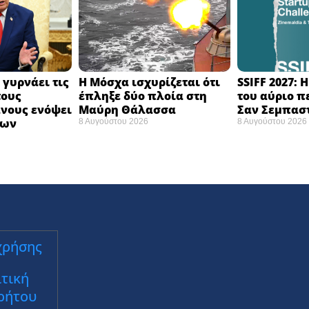
 γυρνάει τις
Η Μόσχα ισχυρίζεται ότι
SSIFF 2027: 
τους
έπληξε δύο πλοία στη
του αύριο π
νους ενόψει
Μαύρη Θάλασσα ​
Σαν Σεμπαστ
σων
8 Αυγούστου 2026
8 Αυγούστου 2026
χρήσης
τική
ρήτου