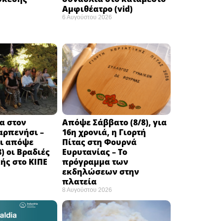
Αμφιθέατρο (vid)
6 Αυγούστου 2026
α στον
Απόψε Σάββατο (8/8), για
αρπενήσι –
16η χρονιά, η Γιορτή
αι απόψε
Πίτας στη Φουρνά
) οι Βραδιές
Ευρυτανίας – Το
ής στο ΚΙΠΕ
πρόγραμμα των
εκδηλώσεων στην
πλατεία
8 Αυγούστου 2026