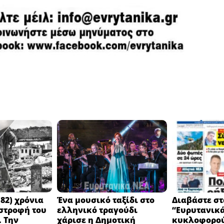
82) χρόνια
Ένα μουσικό ταξίδι στο
Διαβάστε στ
στροφή του
ελληνικό τραγούδι
“Ευρυτανικ
 Την
χάρισε η Δημοτική
κυκλοφορού