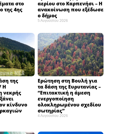
έματα στο
αερίου στο Καρπενήσι – Η
 της 4ης
ανακοίνωση που εξέδωσε
ο δήμος
5 Αυγούστου 2026
δάση της
Ερώτηση στη Βουλή για
/ Η
τα δάση της Ευρυτανίας –
 νεκρής
“Eπιτακτική η άμεση
ξάνει
ενεργοποίηση
ον κίνδυνο
ολοκληρωμένου σχεδίου
υρκαγιών
σωτηρίας”
4 Αυγούστου 2026