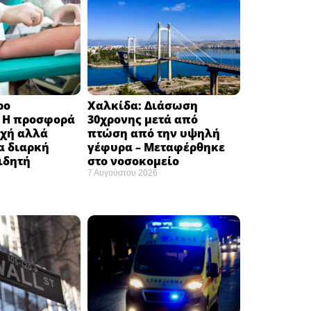
ρο
Χαλκίδα: Διάσωση
: H προσφορά
30χρονης μετά από
οχή αλλά
πτώση από την υψηλή
α διαρκή
γέφυρα – Μεταφέρθηκε
ιδητή
στο νοσοκομείο ​
7 Αυγούστου 2026