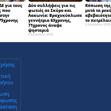
ΔΕ για τους
Δύο συλλήψεις για τις
Κόπωση της 
ς που
φωτιές σε Σκύρο και
μετά τα ρεκ
στην
Λακωνία: Βραχυκύκλωσε
αβεβαιότητα
75χρονης
γεννήτρια 63χρονης,
το πετρέλαι
71χρονος άναψε
6 Αυγούστου 2026
ψησταριά
6 Αυγούστου 2026
χρήσης
τική
ρήτου
ωση
ρφωσης
Σύσταση