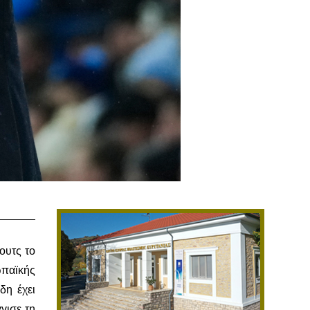
ουτς το
ωπαϊκής
δη έχει
γισε τη