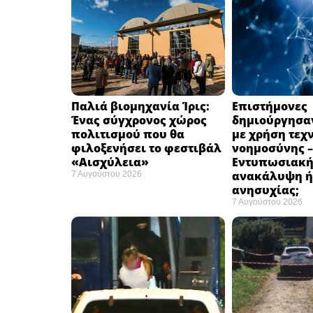
Παλιά βιομηχανία Ίρις:
Επιστήμονες
Ένας σύγχρονος χώρος
δημιούργησαν
πολιτισμού που θα
με χρήση τεχ
φιλοξενήσει το φεστιβάλ
νοημοσύνης –
«Αισχύλεια» ​
Εντυπωσιακ
ανακάλυψη ή
7 Αυγούστου 2026
ανησυχίας; ​
7 Αυγούστου 2026