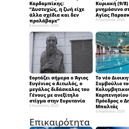
Καρδαμπίκης:
Κυριακή (9/8)
“Δυστυχώς, η ζωή είχε
μνημόσυνο στ
άλλα σχέδια και δεν
Αγίας Παρασ
προλάβαμε”
6 Αυγούστου 2026
6 Αυγούστου 2026
Εορτάζει σήμερα ο Άγιος
Το νέο Διοικη
Ευγένιος ο Αιτωλός, ο
Συμβούλιο το
μεγάλος διδάσκαλος του
Κολυμβητικο
Γένους με ανεξίτηλο
Καρπενησίου (
στίγμα στην Ευρυτανία
Πρόεδρος ο Δ
Μπαλτάς
5 Αυγούστου 2026
5 Αυγούστου 2026
Επικαιρότητα