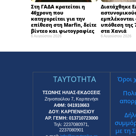
Στη ΓΑΔΑ κρατείται η
Διατάχθηκε Ε
46χρονη που
αστυνομικού
κατηγορείται για την
εμπλέκονται 
επίθεση στη Marfin, δείτε
υπόθεση της 
βίντεο και φωτογραφίες
στα Χανιά
6 Αυγούστου 2026
6 Αυγούστου 2026
TAYTOTHTA
Όροι 
Πολι
ΤΣΩΝΗΣ ΗΛΙΑΣ-ΕΚΔΟΣΕΙΣ
Ζηνοπούλου 7, Καρπενήσι
απορ
ΑΦΜ: 041910663
ΔΟΥ: ΚΑΡΠΕΝΗΣΙΟΥ
Δήλ
ΑΡ. ΓΕΜΗ: 013710723000
συμμό
Τηλ: 2237080971,
με τη 
2237080901