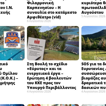
 το
Φιλαρμονική
κυριότερα θ
ον Ι.Ν.
Καρπενησίου – Η
πρωτοσέλιδο
κευής
συναυλία στο κατάμεστο
Αυγούστου
Αμφιθέατρο (vid)
5 Αυγούστου 2026
6 Αυγούστου 2026
τικό
Στη Βουλή το σχέδιο
SOS για τα 
υ
«Εύρυτος» και τα
Ευρυτανίας 
ύ Ομίλου
ενεργειακά έργα –
συσσώρευση
Κ.Ο.Κ.) –
Ερώτηση 4 βουλευτών
βιομάζας αυ
ημήτρης
του ΚΚΕ προς τον
δραματικά τ
Υπουργό Περιβάλλοντος
δασικών π
4 Αυγούστου 2026
4 Αυγούστου 2026