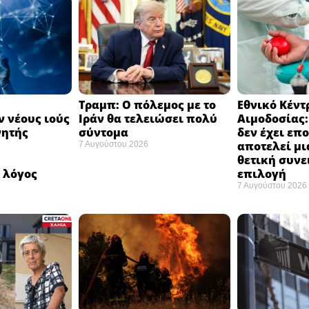
Τραμπ: Ο πόλεμος με το
Εθνικό Κέντ
 νέους ιούς
Ιράν θα τελειώσει πολύ
Αιμοδοσίας
νητής
σύντομα ​
δεν έχει επ
αποτελεί μι
7 Αυγούστου 2026
ή
θετική συνε
 λόγος
επιλογή ​
7 Αυγούστου 2026