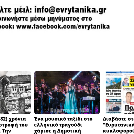
82) χρόνια
Ένα μουσικό ταξίδι στο
Διαβάστε στ
στροφή του
ελληνικό τραγούδι
“Ευρυτανικ
 Την
χάρισε η Δημοτική
κυκλοφορού