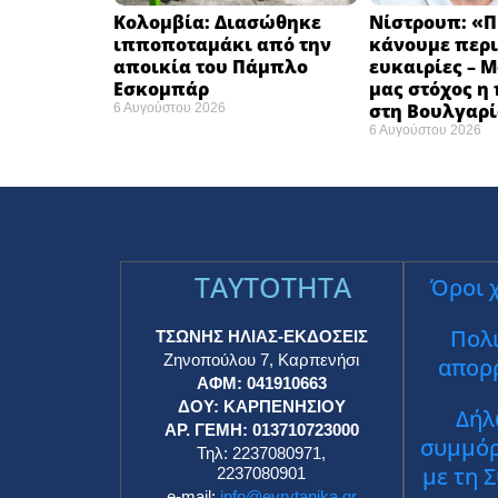
Κολομβία: Διασώθηκε
Νίστρουπ: «Π
ιπποποταμάκι από την
κάνουμε περι
αποικία του Πάμπλο
ευκαιρίες – 
Εσκομπάρ ​
μας στόχος η
στη Βουλγαρί
6 Αυγούστου 2026
6 Αυγούστου 2026
TAYTOTHTA
Όροι 
Πολι
ΤΣΩΝΗΣ ΗΛΙΑΣ-ΕΚΔΟΣΕΙΣ
Ζηνοπούλου 7, Καρπενήσι
απορ
ΑΦΜ: 041910663
ΔΟΥ: ΚΑΡΠΕΝΗΣΙΟΥ
Δήλ
ΑΡ. ΓΕΜΗ: 013710723000
συμμό
Τηλ: 2237080971,
με τη 
2237080901
e-mail:
info@evrytanika.gr