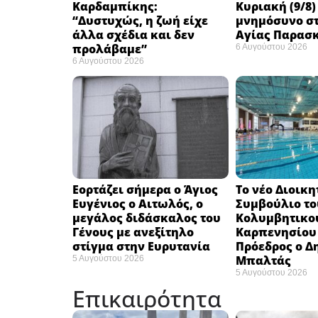
Καρδαμπίκης:
Κυριακή (9/8)
“Δυστυχώς, η ζωή είχε
μνημόσυνο στ
άλλα σχέδια και δεν
Αγίας Παρασ
προλάβαμε”
6 Αυγούστου 2026
6 Αυγούστου 2026
Εορτάζει σήμερα ο Άγιος
Το νέο Διοικη
Ευγένιος ο Αιτωλός, ο
Συμβούλιο το
μεγάλος διδάσκαλος του
Κολυμβητικο
Γένους με ανεξίτηλο
Καρπενησίου (
στίγμα στην Ευρυτανία
Πρόεδρος ο Δ
Μπαλτάς
5 Αυγούστου 2026
5 Αυγούστου 2026
Επικαιρότητα