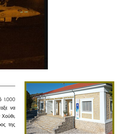
ό 1.000
αξε να
 Χούθι,
ρος της