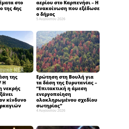
έματα στο
αερίου στο Καρπενήσι – Η
 της 4ης
ανακοίνωση που εξέδωσε
ο δήμος
5 Αυγούστου 2026
δάση της
Ερώτηση στη Βουλή για
/ Η
τα δάση της Ευρυτανίας –
 νεκρής
“Eπιτακτική η άμεση
ξάνει
ενεργοποίηση
ον κίνδυνο
ολοκληρωμένου σχεδίου
υρκαγιών
σωτηρίας”
4 Αυγούστου 2026