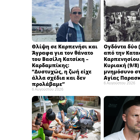
Θλίψη σε Καρπενήσι και
Ογδόντα δύο (
Άγραφα για τον θάνατο
από την Κατα
του Βασίλη Κατσίκη –
Καρπενησίου.
Καρδαμπίκης:
Κυριακή (9/8)
“Δυστυχώς, η ζωή είχε
μνημόσυνο στ
άλλα σχέδια και δεν
Αγίας Παρασ
προλάβαμε”
6 Αυγούστου 2026
6 Αυγούστου 2026