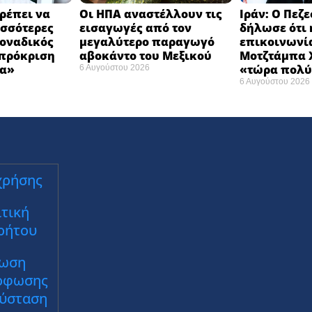
ρέπει να
Οι ΗΠΑ αναστέλλουν τις
Ιράν: Ο Πεζ
σσότερες
εισαγωγές από τον
δήλωσε ότι 
Μοναδικός
μεγαλύτερο παραγωγό
επικοινωνία
 πρόκριση
αβοκάντο του Μεξικού ​
Μοτζτάμπα Χ
α» ​
«τώρα πολύ
6 Αυγούστου 2026
6 Αυγούστου 2026
χρήσης
τική
ρήτου
ωση
ρφωσης
Σύσταση