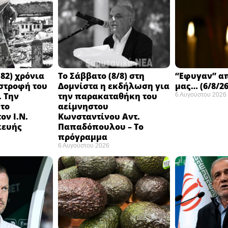
82) χρόνια
Το Σάββατο (8/8) στη
“Εφυγαν” α
στροφή του
Δομνίστα η εκδήλωση για
μας… (6/8/26
 Την
την παρακαταθήκη του
6 Αυγούστου 2026
 το
αείμνηστου
ον Ι.Ν.
Κωνσταντίνου Αντ.
κευής
Παπαδόπουλου – Το
πρόγραμμα
6 Αυγούστου 2026