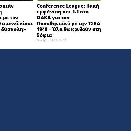
εσκιάν
Conference League: Κακή
η
εμφάνιση και 1-1 στο
 με τον
ΟΑΚΑ για τον
αμενεΐ είναι
Παναθηναϊκό με την ΤΣΚΑ
 δύσκολη» ​
1948 – Όλα θα κριθούν στη
Σόφια ​
6 Αυγούστου 2026