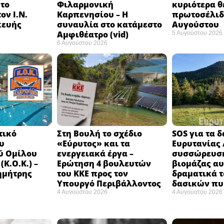
 το
Φιλαρμονική
κυριότερα θ
ον Ι.Ν.
Καρπενησίου – Η
πρωτοσέλιδο
κευής
συναυλία στο κατάμεστο
Αυγούστου
Αμφιθέατρο (vid)
5 Αυγούστου 2026
6 Αυγούστου 2026
τικό
Στη Βουλή το σχέδιο
SOS για τα 
υ
«Εύρυτος» και τα
Ευρυτανίας 
ύ Ομίλου
ενεργειακά έργα –
συσσώρευση
Κ.Ο.Κ.) –
Ερώτηση 4 βουλευτών
βιομάζας αυ
ημήτρης
του ΚΚΕ προς τον
δραματικά τ
Υπουργό Περιβάλλοντος
δασικών π
4 Αυγούστου 2026
4 Αυγούστου 2026