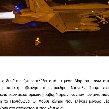
πλες δυνάμεις έχουν πλήξει από τα μέσα Μαρτίου πάνω απ
νη, όπου η κυβέρνηση του προέδρου Ντόναλντ Τραμπ διέτ
 εντατικών αεροπορικών βομβαρδισμών εναντίον των ανταρτών
η το Πεντάγωνο. Οι Χούθι, κίνημα που ελέγχει μεγάλο μέ
άζουν στο στόχαστρο εμπορικά πλοία […]