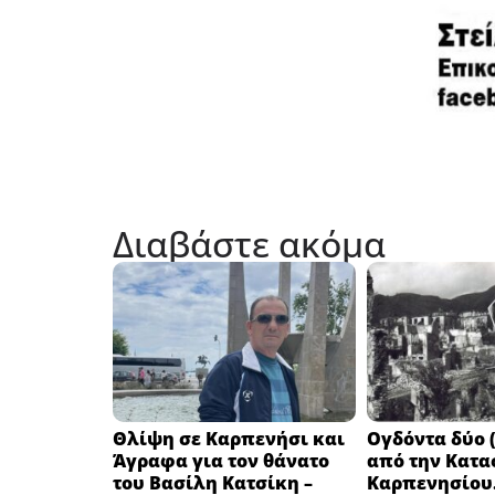
Διαβάστε ακόμα
Θλίψη σε Καρπενήσι και
Ογδόντα δύο (
Άγραφα για τον θάνατο
από την Κατα
του Βασίλη Κατσίκη –
Καρπενησίου.