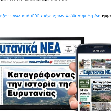
ηξαν πάνω από 1000 στόχους των Χούθι στην Υεμένη
εμφαν