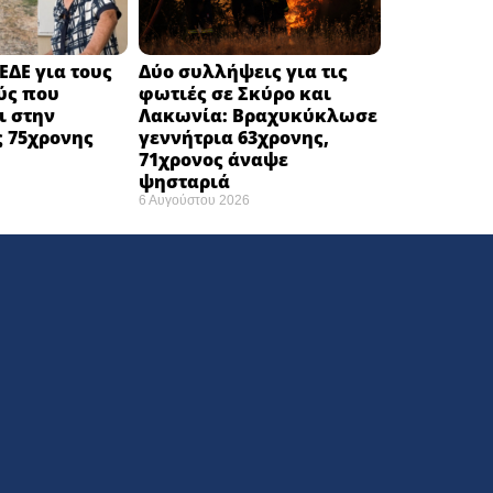
ΕΔΕ για τους
Δύο συλλήψεις για τις
ύς που
φωτιές σε Σκύρο και
ι στην
Λακωνία: Βραχυκύκλωσε
 75χρονης
γεννήτρια 63χρονης,
71χρονος άναψε
ψησταριά
6 Αυγούστου 2026