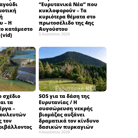
ραγούδι
“Ευρυτανικά Νέα” που
μοτική
κυκλοφορούν – Τα
ή
κυριότερα θέματα στο
υ – Η
πρωτοσέλιδο της 4ης
το κατάμεστο
Αυγούστου
(vid)
5 Αυγούστου 2026
ο σχέδιο
SOS για τα δάση της
αι τα
Ευρυτανίας / Η
έργα –
συσσώρευση νεκρής
βουλευτών
βιομάζας αυξάνει
ς τον
δραματικά τον κίνδυνο
ριβάλλοντος
δασικών πυρκαγιών
4 Αυγούστου 2026