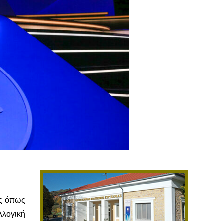
ες όπως
λλογική