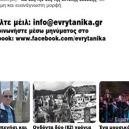
πενήσι και
Ογδόντα δύο (82) χρόνια
Ένα μουσικό