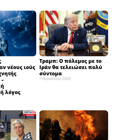
ς
Τραμπ: Ο πόλεμος με το
ν νέους ιούς
Ιράν θα τελειώσει πολύ
χνητής
σύντομα ​
 –
7 Αυγούστου 2026
κή
ή λόγος