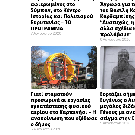
αφιερωμένες στο
Άγραφα για τ
Σύμπαν, στο Κέντρο
του Βασίλη Κ
Ιστορίας και Πολιτισμού
Καρδαμπίκης
Ευρυτανίας – ΤΟ
“Δυστυχώς, η
ΠΡΟΓΡΑΜΜΑ
άλλα σχέδια 
προλάβαμε”
7 Αυγούστου 2026
6 Αυγούστου 2026
Γιατί σταματούν
Εορτάζει σήμε
προσωρινά οι εργασίες
Ευγένιος ο Αι
εγκατάστασης φυσικού
μεγάλος διδά
αερίου στο Καρπενήσι – Η
Γένους με αν
ανακοίνωση που εξέδωσε
στίγμα στην 
ο δήμος
5 Αυγούστου 2026
5 Αυγούστου 2026