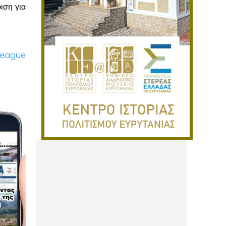
ιση για
League