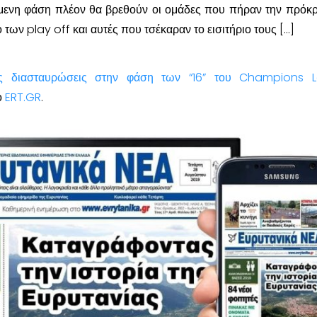
μενη φάση πλέον θα βρεθούν οι ομάδες που πήραν την πρόκρ
των play off και αυτές που τσέκαραν το εισιτήριο τους […]
ές διασταυρώσεις στην φάση των “16” του Champions 
ο
ERT.GR
.