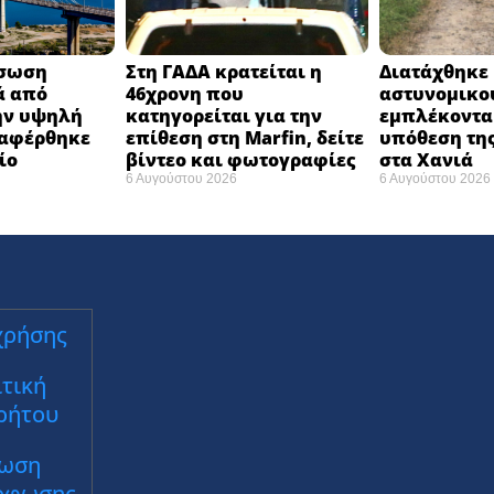
άσωση
Στη ΓΑΔΑ κρατείται η
Διατάχθηκε 
ά από
46χρονη που
αστυνομικο
ην υψηλή
κατηγορείται για την
εμπλέκοντα
ταφέρθηκε
επίθεση στη Marfin, δείτε
υπόθεση της
ο ​
βίντεο και φωτογραφίες
στα Χανιά
6 Αυγούστου 2026
6 Αυγούστου 2026
χρήσης
τική
ρήτου
ωση
ρφωσης