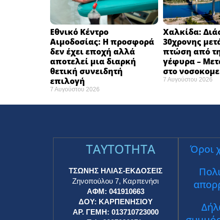
Εθνικό Κέντρο
Χαλκίδα: Δι
Αιμοδοσίας: H προσφορά
30χρονης μετ
δεν έχει εποχή αλλά
πτώση από τ
αποτελεί μια διαρκή
γέφυρα – Με
θετική συνειδητή
στο νοσοκομεί
επιλογή ​
7 Αυγούστου 2026
7 Αυγούστου 2026
TAYTOTHTA
Όροι 
Πολι
ΤΣΩΝΗΣ ΗΛΙΑΣ-ΕΚΔΟΣΕΙΣ
Ζηνοπούλου 7, Καρπενήσι
απορ
ΑΦΜ: 041910663
ΔΟΥ: ΚΑΡΠΕΝΗΣΙΟΥ
Δήλ
ΑΡ. ΓΕΜΗ: 013710723000
συμμό