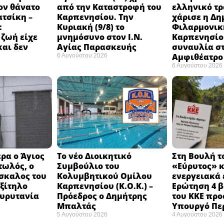
ον θάνατο
από την Καταστροφή του
ελληνικό τ
ατσίκη –
Καρπενησίου. Την
χάρισε η Δη
:
Κυριακή (9/8) το
Φιλαρμονικ
 ζωή είχε
μνημόσυνο στον Ι.Ν.
Καρπενησίο
και δεν
Αγίας Παρασκευής
συναυλία σ
Αμφιθέατρο 
6 Αυγούστου 2026
6 Αυγούστου 2026
ρα ο Άγιος
Το νέο Διοικητικό
Στη Βουλή τ
τωλός, ο
Συμβούλιο του
«Εύρυτος» κ
σκαλος του
Κολυμβητικού Ομίλου
ενεργειακά 
εξίτηλο
Καρπενησίου (Κ.Ο.Κ.) –
Ερώτηση 4 
Ευρυτανία
Πρόεδρος ο Δημήτρης
του ΚΚΕ προ
Μπαλτάς
Υπουργό Πε
5 Αυγούστου 2026
4 Αυγούστου 2026