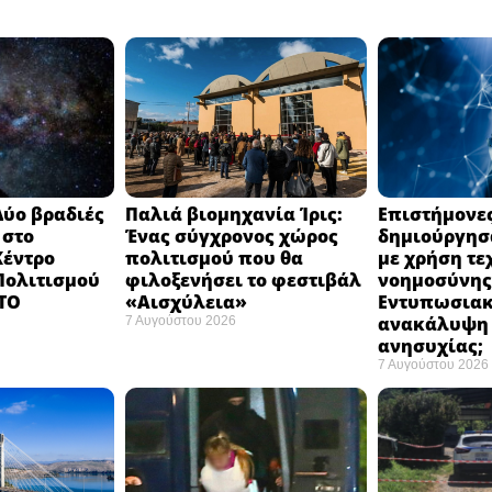
Δύο βραδιές
Παλιά βιομηχανία Ίρις:
Επιστήμονε
 στο
Ένας σύγχρονος χώρος
δημιούργησα
Κέντρο
πολιτισμού που θα
με χρήση τε
 Πολιτισμού
φιλοξενήσει το φεστιβάλ
νοημοσύνης
 ΤΟ
«Αισχύλεια» ​
Εντυπωσια
ανακάλυψη 
7 Αυγούστου 2026
ανησυχίας; ​
7 Αυγούστου 2026