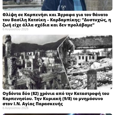
Θλίψη σε Καρπενήσι και Άγραφα για τον θάνατο
του Βασίλη Κατσίκη – Καρδαμπίκης: “Δυστυχώς, η
ζωή είχε άλλα σχέδια και δεν προλάβαμε”
6 Αυγούστου 2026
Ογδόντα δύο (82) χρόνια από την Καταστροφή του
Καρπενησίου. Την Κυριακή (9/8) το μνημόσυνο
στον Ι.Ν. Αγίας Παρασκευής
6 Αυγούστου 2026