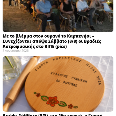
Με το βλέμμα στον ουρανό το Καρπενήσι –
Συνεχίζονται απόψε Σάββατο (8/8) οι Βραδιές
Αστροφυσικής στο ΚΙΠΕ (pics)
8 Αυγούστου 2026
Απόψε Σάββατο (8/8), για 16η χρονιά, η Γιορτή